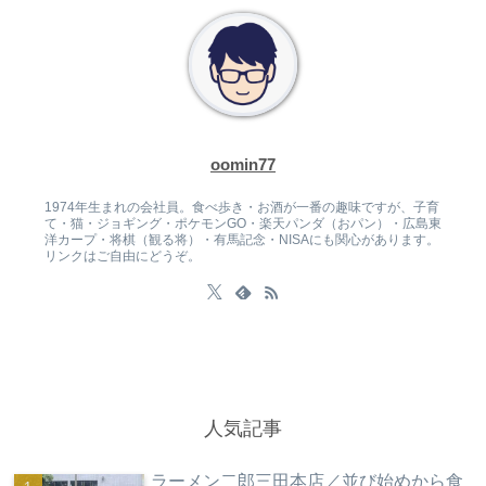
oomin77
1974年生まれの会社員。食べ歩き・お酒が一番の趣味ですが、子育
て・猫・ジョギング・ポケモンGO・楽天パンダ（おパン）・広島東
洋カープ・将棋（観る将）・有馬記念・NISAにも関心があります。
リンクはご自由にどうぞ。
人気記事
ラーメン二郎三田本店／並び始めから食