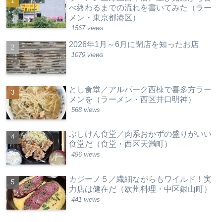
べ終わるまでの流れを書いてみた（ラー
メン・東京都港区）
1567 views
2026年1月～6月に閉店を知ったお店
1079 views
とし食堂／アルパーク西棟で喜多方ラー
メンを（ラーメン・西区井口明神）
568 views
ぶしけん食堂／肉系おかずの盛りがいい
食堂だ（食堂・西区天満町）
496 views
カジーノ５／繊細ながらもワイルド！実
力店は健在だ（欧州料理・中区銀山町）
441 views