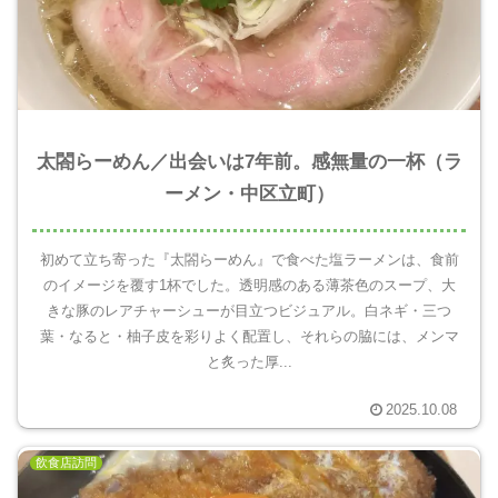
太閤らーめん／出会いは7年前。感無量の一杯（ラ
ーメン・中区立町）
初めて立ち寄った『太閤らーめん』で食べた塩ラーメンは、食前
のイメージを覆す1杯でした。透明感のある薄茶色のスープ、大
きな豚のレアチャーシューが目立つビジュアル。白ネギ・三つ
葉・なると・柚子皮を彩りよく配置し、それらの脇には、メンマ
と炙った厚...
2025.10.08
飲食店訪問