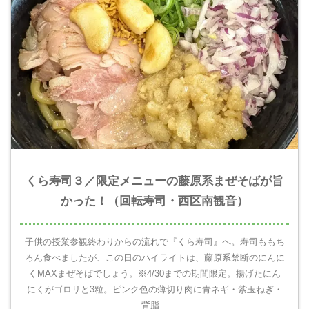
くら寿司３／限定メニューの藤原系まぜそばが旨
かった！（回転寿司・西区南観音）
子供の授業参観終わりからの流れで『くら寿司』へ。寿司ももち
ろん食べましたが、この日のハイライトは、藤原系禁断のにんに
くMAXまぜそばでしょう。※4/30までの期間限定。揚げたにん
にくがゴロリと3粒。ピンク色の薄切り肉に青ネギ・紫玉ねぎ・
背脂...