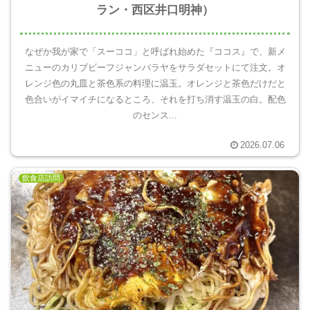
ラン・西区井口明神）
なぜか我が家で「スーココ」と呼ばれ始めた『ココス』で、新メ
ニューのカリブビーフジャンバラヤをサラダセットにて注文。オ
レンジ色の丸皿と茶色系の料理に温玉。オレンジと茶色だけだと
色合いがイマイチになるところ、それを打ち消す温玉の白。配色
のセンス...
2026.07.06
飲食店訪問