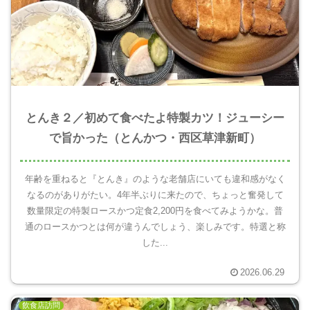
とんき２／初めて食べたよ特製カツ！ジューシー
で旨かった（とんかつ・西区草津新町）
年齢を重ねると『とんき』のような老舗店にいても違和感がなく
なるのがありがたい。4年半ぶりに来たので、ちょっと奮発して
数量限定の特製ロースかつ定食2,200円を食べてみようかな。普
通のロースかつとは何が違うんでしょう、楽しみです。特選と称
した...
2026.06.29
飲食店訪問