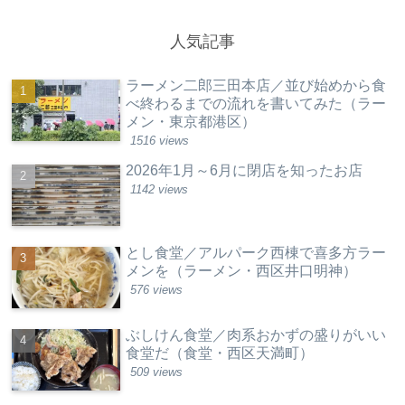
人気記事
ラーメン二郎三田本店／並び始めから食
べ終わるまでの流れを書いてみた（ラー
メン・東京都港区）
1516 views
2026年1月～6月に閉店を知ったお店
1142 views
とし食堂／アルパーク西棟で喜多方ラー
メンを（ラーメン・西区井口明神）
576 views
ぶしけん食堂／肉系おかずの盛りがいい
食堂だ（食堂・西区天満町）
509 views