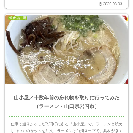
2026.08.03
飲食店訪問
山小屋／十数年前の忘れ物を取りに行ってみた
（ラーメン・山口県岩国市）
仕事で通りかかった玖珂町にある『山小屋』で、ラーメンと焼め
し（中）のセットを注文。ラーメンは白濁スープで、具材がきく