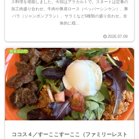
ス料理を堪能しました。今回はアラカルトで。スタートは定番の
加工肉盛り合わせ。牛肉や豚肩ロース（ペッパーシンケン）、豚
バラ（ジャンボンブラン）、サラミなど6種類の盛り合わせ。全
体的に穏...
2026.07.09
飲食店訪問
ココス４／すーここすーここ（ファミリーレスト