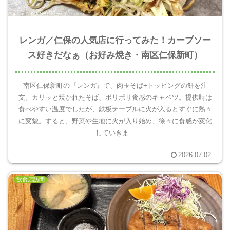
レンガ／仁保の人気店に行ってみた！カープソー
ス好きだなぁ（お好み焼き・南区仁保新町）
南区仁保新町の『レンガ』で、肉玉そば+トッピングの餅を注
文。カリッと焼かれたそば、ポリポリ食感のキャベツ。提供時は
食べやすい温度でしたが、鉄板テーブルに火が入るとすぐに熱々
に変貌。すると、野菜や生地に火が入り始め、徐々に食感が変化
していきま...
2026.07.02
飲食店訪問