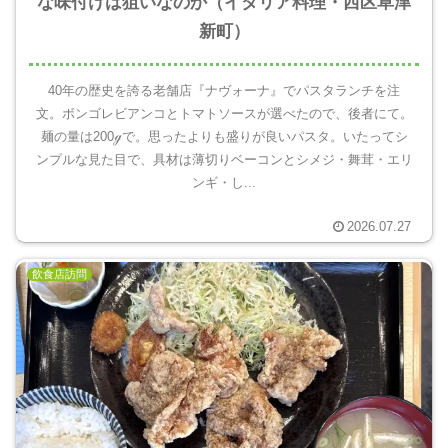
な味付けは狙いなのか（イタリア料理・西区草津
新町）
40年の歴史を誇る老舗店『ナヴォーナ』でパスタランチを注
文。ボンゴレビアンコとトマトソースが選べたので、後者にて。
麺の量は200ℊで。思ったよりも盛りが良いパスタ。いたってシ
ンプルな見た目で、具材は薄切りベーコンとシメジ・舞茸・エリ
ンギ・し...
2026.07.27
飲食店訪問