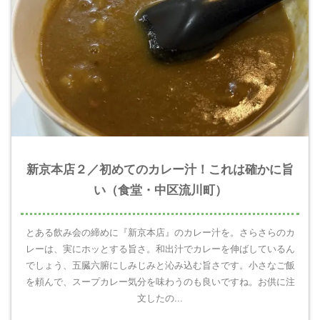
新京本店２／初めてのカレー汁！これは確かに旨
い（食堂・中区流川町）
とある飲み会の締めに『新京本店』のカレー汁を。さらさらのカ
レーは、実にホッとする旨さ。和出汁でカレーを伸ばしているん
でしょう、五臓六腑にしみじみと沁み込む旨さです。小さなご飯
を頼んで、スープカレー気分を味わうのも良いですね。お供に注
文したの...