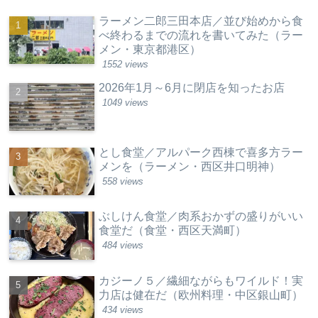
ラーメン二郎三田本店／並び始めから食
べ終わるまでの流れを書いてみた（ラー
メン・東京都港区）
1552 views
2026年1月～6月に閉店を知ったお店
1049 views
とし食堂／アルパーク西棟で喜多方ラー
メンを（ラーメン・西区井口明神）
558 views
ぶしけん食堂／肉系おかずの盛りがいい
食堂だ（食堂・西区天満町）
484 views
カジーノ５／繊細ながらもワイルド！実
力店は健在だ（欧州料理・中区銀山町）
434 views