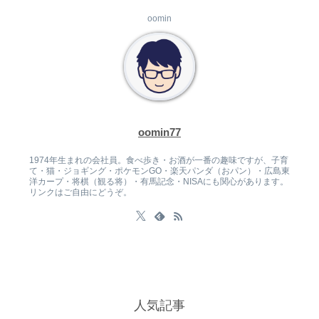
oomin
oomin77
1974年生まれの会社員。食べ歩き・お酒が一番の趣味ですが、子育
て・猫・ジョギング・ポケモンGO・楽天パンダ（おパン）・広島東
洋カープ・将棋（観る将）・有馬記念・NISAにも関心があります。
リンクはご自由にどうぞ。
人気記事