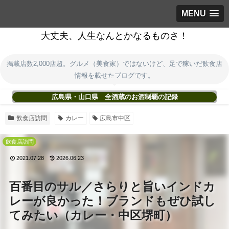
MENU
大丈夫、人生なんとかなるものさ！
掲載店数2,000店超。グルメ（美食家）ではないけど、足で稼いだ飲食店
情報を載せたブログです。
広島県・山口県 全酒蔵のお酒制覇の記録
飲食店訪問
カレー
広島市中区
飲食店訪問
2021.07.28
2026.06.23
百番目のサル／さらりと旨いインドカ
レーが良かった！ブランドもぜひ試し
てみたい（カレー・中区堺町）