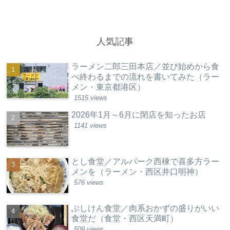
人気記事
ラーメン二郎三田本店／並び始めから食
べ終わるまでの流れを書いてみた（ラー
メン・東京都港区）
1515 views
2026年1月～6月に閉店を知ったお店
1141 views
とし食堂／アルパーク西棟で喜多方ラー
メンを（ラーメン・西区井口明神）
576 views
ぶしけん食堂／肉系おかずの盛りがいい
食堂だ（食堂・西区天満町）
509 views