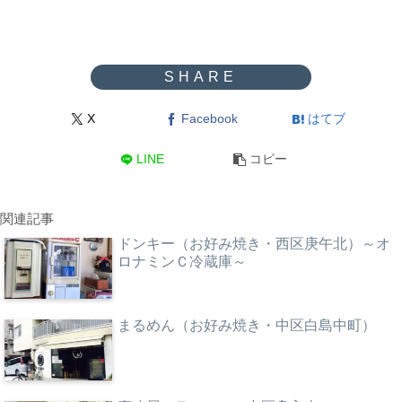
X
Facebook
はてブ
LINE
コピー
関連記事
ドンキー（お好み焼き・西区庚午北）～オ
ロナミンＣ冷蔵庫～
まるめん（お好み焼き・中区白島中町）