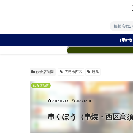
掲載店数2
飲食
飲食店訪問
広島市西区
焼鳥
飲食店訪問
2012.05.13
2023.12.04
串くぼう（串焼・西区高