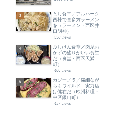
とし食堂／アルパーク
西棟で喜多方ラーメン
を（ラーメン・西区井
口明神）
558 views
ぶしけん食堂／肉系お
かずの盛りがいい食堂
だ（食堂・西区天満
町）
486 views
カジーノ５／繊細なが
らもワイルド！実力店
は健在だ（欧州料理・
中区銀山町）
437 views