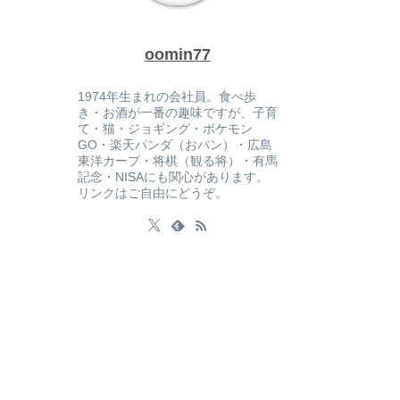
oomin77
1974年生まれの会社員。食べ歩
き・お酒が一番の趣味ですが、子育
て・猫・ジョギング・ポケモン
GO・楽天パンダ（おパン）・広島
東洋カープ・将棋（観る将）・有馬
記念・NISAにも関心があります。
リンクはご自由にどうぞ。