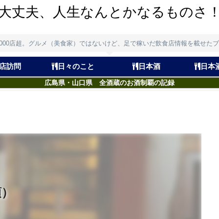
大丈夫、人生なんとかなるものさ
,000店超。グルメ（美食家）ではないけど、足で稼いだ飲食店情報を載せた
店訪問
日々のこと
日本酒
日本
広島県・山口県 全酒蔵のお酒制覇の記録
須）