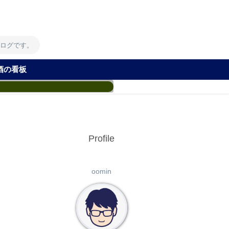
！
ブログです。
酒の看板
Profile
oomin