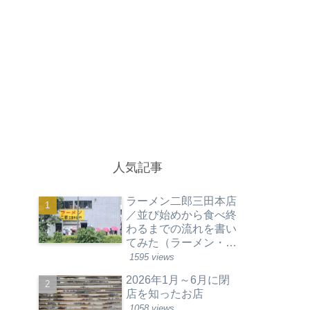
人気記事
ラーメン二郎三田本店
／並び始めから食べ終
わるまでの流れを書い
てみた（ラーメン・東
京都港区）
1595 views
2026年1月～6月に閉
店を知ったお店
1058 views