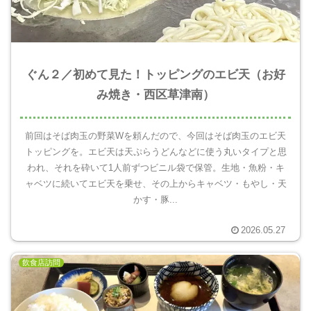
ぐん２／初めて見た！トッピングのエビ天（お好
み焼き・西区草津南）
前回はそば肉玉の野菜Wを頼んだので、今回はそば肉玉のエビ天
トッピングを。エビ天は天ぷらうどんなどに使う丸いタイプと思
われ、それを砕いて1人前ずつビニル袋で保管。生地・魚粉・キ
ャベツに続いてエビ天を乗せ、その上からキャベツ・もやし・天
かす・豚...
2026.05.27
飲食店訪問