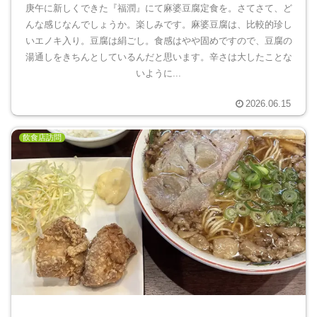
庚午に新しくできた『福潤』にて麻婆豆腐定食を。さてさて、ど
んな感じなんでしょうか。楽しみです。麻婆豆腐は、比較的珍し
いエノキ入り。豆腐は絹ごし。食感はやや固めですので、豆腐の
湯通しをきちんとしているんだと思います。辛さは大したことな
いように...
2026.06.15
飲食店訪問