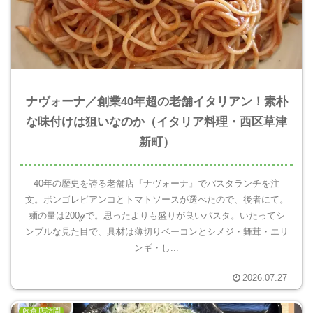
ナヴォーナ／創業40年超の老舗イタリアン！素朴
な味付けは狙いなのか（イタリア料理・西区草津
新町）
40年の歴史を誇る老舗店『ナヴォーナ』でパスタランチを注
文。ボンゴレビアンコとトマトソースが選べたので、後者にて。
麺の量は200ℊで。思ったよりも盛りが良いパスタ。いたってシ
ンプルな見た目で、具材は薄切りベーコンとシメジ・舞茸・エリ
ンギ・し...
2026.07.27
飲食店訪問