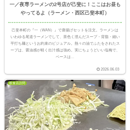
一／夜専ラーメンの2号店が己斐に！ここはお昼も
やってるよ（ラーメン・西区己斐本町）
己斐本町の『一（WAN）』で唐揚げセットを注文。ラーメンは
いわゆる尾道ラーメンでして、茶色く澄んだスープ・背脂・細い
平打ち麺というお約束のビジュアル。熱々の油でふたをされたス
ープは、醤油感が軽く出汁感は強め。実にちょうどいい塩梅で、
ベースは...
2026.06.03
飲食店訪問