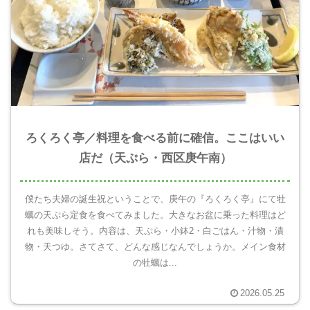
ろくろく亭／料理を食べる前に確信。ここはいい
店だ（天ぷら・西区庚午南）
僕たち夫婦の誕生祝ということで、庚午の『ろくろく亭』にて牡
蠣の天ぷら定食を食べてみました。大きなお盆に乗った料理はど
れも美味しそう。内容は、天ぷら・小鉢2・白ごはん・汁物・漬
物・天つゆ。さてさて、どんな感じなんでしょうか。メイン食材
の牡蠣は...
2026.05.25