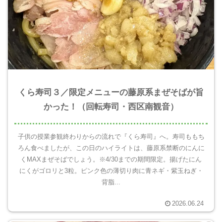
くら寿司３／限定メニューの藤原系まぜそばが旨
かった！（回転寿司・西区南観音）
子供の授業参観終わりからの流れで『くら寿司』へ。寿司ももち
ろん食べましたが、この日のハイライトは、藤原系禁断のにんに
くMAXまぜそばでしょう。※4/30までの期間限定。揚げたにん
にくがゴロリと3粒。ピンク色の薄切り肉に青ネギ・紫玉ねぎ・
背脂...
2026.06.24