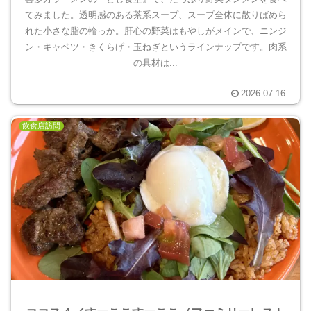
てみました。透明感のある茶系スープ、スープ全体に散りばめら
れた小さな脂の輪っか。肝心の野菜はもやしがメインで、ニンジ
ン・キャベツ・きくらげ・玉ねぎというラインナップです。肉系
の具材は...
2026.07.16
飲食店訪問