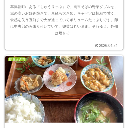
草津新町にある『ちゅうりっぷ』で、肉玉そばの野菜ダブルを。
嵩の高いお好み焼きで、直径も大きめ。キャベツは極細で甘く、
食感を失う直前まで火が通っていてボリュームたっぷりです。卵
は中央部のみ張り付いていて、卵黄は丸いまま。それゆえ、外側
は焼きそ...
2026.04.24
飲食店訪問