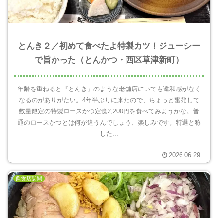
とんき２／初めて食べたよ特製カツ！ジューシー
で旨かった（とんかつ・西区草津新町）
年齢を重ねると『とんき』のような老舗店にいても違和感がなく
なるのがありがたい。4年半ぶりに来たので、ちょっと奮発して
数量限定の特製ロースかつ定食2,200円を食べてみようかな。普
通のロースかつとは何が違うんでしょう、楽しみです。特選と称
した...
2026.06.29
飲食店訪問