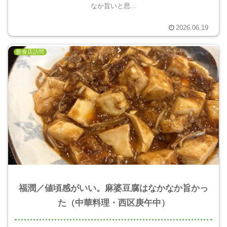
なか旨いと思...
2026.06.19
飲食店訪問
福潤／値頃感がいい。麻婆豆腐はなかなか旨かっ
た（中華料理・西区庚午中）