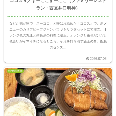
ココス４／すーここすーここ（ファミリーレスト
ラン・西区井口明神）
なぜか我が家で「スーココ」と呼ばれ始めた『ココス』で、新メ
ニューのカリブビーフジャンバラヤをサラダセットにて注文。オ
レンジ色の丸皿と茶色系の料理に温玉。オレンジと茶色だけだと
色合いがイマイチになるところ、それを打ち消す温玉の白。配色
のセンス...
2026.07.06
飲食店訪問