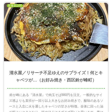
飲食店訪問
清水屋／リサーチ不足ゆえのサプライズ！何とキ
ャベツが…（お好み焼き・西区鈴が峰町）
鈴が峰にある『清水屋』で肉玉そば880円を注文。一般的なサイ
ズ感よりも直径が一回り以上大きなお好み焼きで、酸味のあるソ
ースと入念に火を通したキャベツの甘さが特徴。全体に回った油