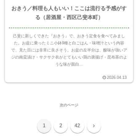
おきう／料理も人もいい！ここは流行る予感がす
る（居酒屋・西区己斐本町）
己斐に新しくできた『おきう』で、おきう定食を食べてみまし
た。お盆に乗ったミニ小鉢9種と白ごはん・味噌汁という内容
で、見た目には非常に良さそう。お盆の左半分は、酸味が強いア
ジの南蛮漬け・サクサク衣がとてもいい鶏の唐揚げ・昆布茶のよ
うな味が面白...
2026.04.13
次のページ
次
1
2
42