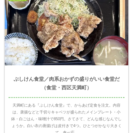
ぶしけん食堂／肉系おかずの盛りがいい食堂だ
（食堂・西区天満町）
天満町にある『ぶしけん食堂』で、からあげ定食を注文。内容
は、唐揚などと千切りキャベツが盛られたメインプレート・小
鉢・白ごはん・味噌汁で850円。さてさて、どんな感じなんでし
ょうか。白い衣の唐揚げは皮付きで4つ。ひとつがかなり大きく
て、食べ応...