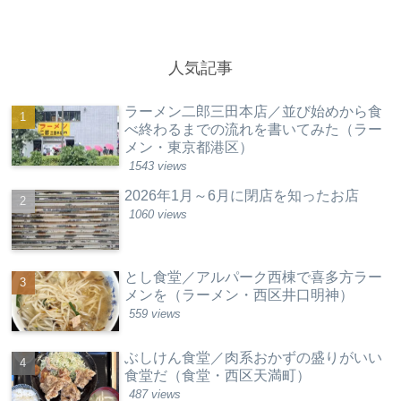
人気記事
ラーメン二郎三田本店／並び始めから食
べ終わるまでの流れを書いてみた（ラー
メン・東京都港区）
1543 views
2026年1月～6月に閉店を知ったお店
1060 views
とし食堂／アルパーク西棟で喜多方ラー
メンを（ラーメン・西区井口明神）
559 views
ぶしけん食堂／肉系おかずの盛りがいい
食堂だ（食堂・西区天満町）
487 views