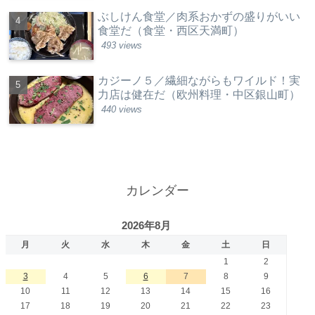
ぶしけん食堂／肉系おかずの盛りがいい
食堂だ（食堂・西区天満町）
493 views
カジーノ５／繊細ながらもワイルド！実
力店は健在だ（欧州料理・中区銀山町）
440 views
カレンダー
2026年8月
月
火
水
木
金
土
日
1
2
3
4
5
6
7
8
9
10
11
12
13
14
15
16
17
18
19
20
21
22
23