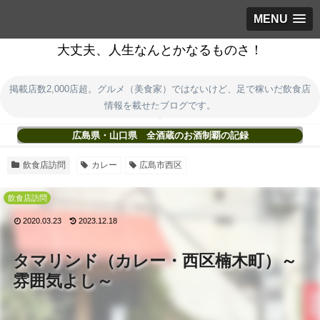
MENU
大丈夫、人生なんとかなるものさ！
掲載店数2,000店超。グルメ（美食家）ではないけど、足で稼いだ飲食店
情報を載せたブログです。
広島県・山口県 全酒蔵のお酒制覇の記録
飲食店訪問
カレー
広島市西区
飲食店訪問
2020.03.23
2023.12.18
タマリンド（カレー・西区楠木町）～
雰囲気よし～