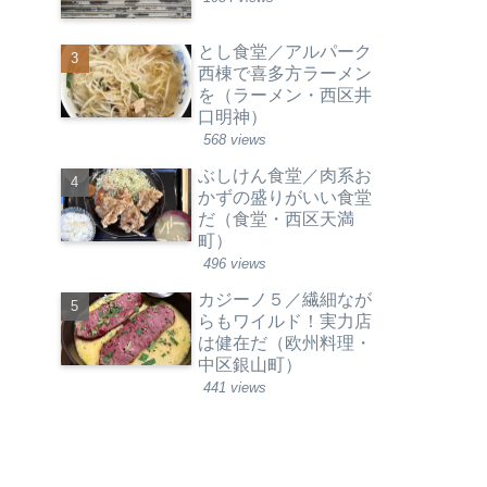
とし食堂／アルパーク
西棟で喜多方ラーメン
を（ラーメン・西区井
口明神）
568 views
ぶしけん食堂／肉系お
かずの盛りがいい食堂
だ（食堂・西区天満
町）
496 views
カジーノ５／繊細なが
らもワイルド！実力店
は健在だ（欧州料理・
中区銀山町）
441 views