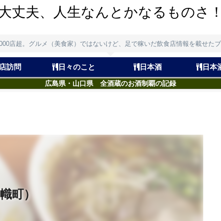
大丈夫、人生なんとかなるものさ
,000店超。グルメ（美食家）ではないけど、足で稼いだ飲食店情報を載せた
店訪問
日々のこと
日本酒
日本
広島県・山口県 全酒蔵のお酒制覇の記録
幟町）