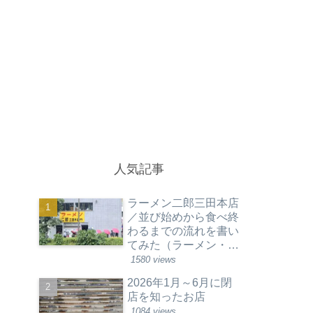
人気記事
ラーメン二郎三田本店
／並び始めから食べ終
わるまでの流れを書い
てみた（ラーメン・東
京都港区）
1580 views
2026年1月～6月に閉
店を知ったお店
1084 views