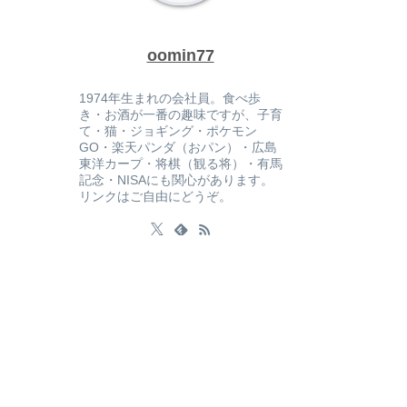
oomin77
1974年生まれの会社員。食べ歩
き・お酒が一番の趣味ですが、子育
て・猫・ジョギング・ポケモン
GO・楽天パンダ（おパン）・広島
東洋カープ・将棋（観る将）・有馬
記念・NISAにも関心があります。
リンクはご自由にどうぞ。