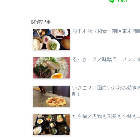
LINE
関連記事
庖丁本店（和食・南区東本浦
るっきー２／味噌ラーメンに
いさご２／面白いお好み焼き
町）
たら福／煮物も刺身も小鉢も