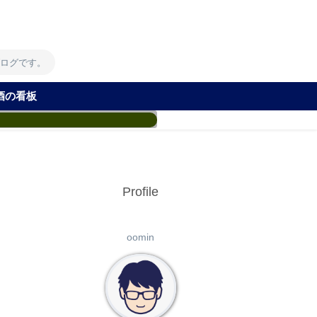
！
ブログです。
酒の看板
Profile
oomin