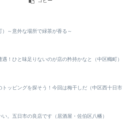
コピー
町）～意外な場所で緑茶が香る～
遭遇！ひと味足りないのが店の矜持かなと（中区幟町）
のトッピングを探そう！今回は梅干しだ（中区西十日市
いい。五日市の良店です（居酒屋・佐伯区八幡）