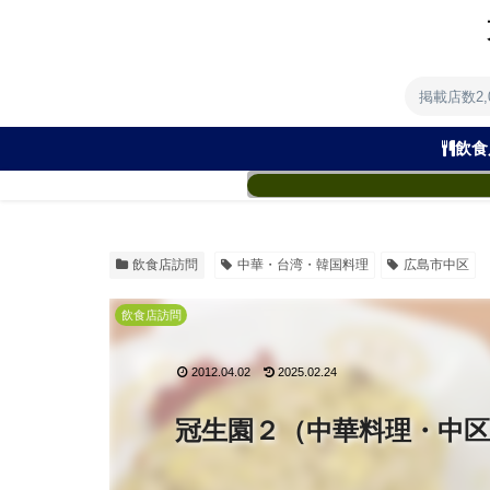
掲載店数2
飲食
飲食店訪問
中華・台湾・韓国料理
広島市中区
飲食店訪問
2012.04.02
2025.02.24
冠生園２（中華料理・中区