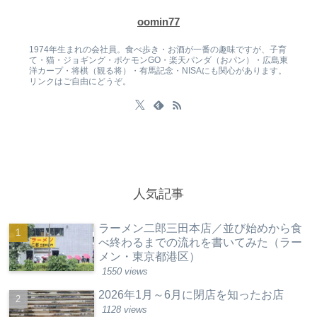
oomin77
1974年生まれの会社員。食べ歩き・お酒が一番の趣味ですが、子育
て・猫・ジョギング・ポケモンGO・楽天パンダ（おパン）・広島東
洋カープ・将棋（観る将）・有馬記念・NISAにも関心があります。
リンクはご自由にどうぞ。
人気記事
ラーメン二郎三田本店／並び始めから食
べ終わるまでの流れを書いてみた（ラー
メン・東京都港区）
1550 views
2026年1月～6月に閉店を知ったお店
1128 views