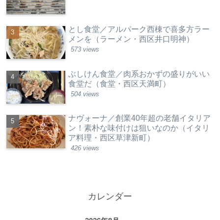
とし食堂／アルパーク西棟で喜多方ラー
メンを（ラーメン・西区井口明神）
573 views
ぶしけん食堂／肉系おかずの盛りがいい
食堂だ（食堂・西区天満町）
504 views
ナヴォーナ／創業40年超の老舗イタリア
ン！素朴な味付けは狙いなのか（イタリ
ア料理・西区草津新町）
426 views
カレンダー