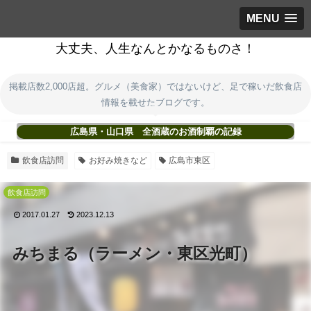
MENU
大丈夫、人生なんとかなるものさ！
掲載店数2,000店超。グルメ（美食家）ではないけど、足で稼いだ飲食店
情報を載せたブログです。
広島県・山口県 全酒蔵のお酒制覇の記録
飲食店訪問
お好み焼きなど
広島市東区
飲食店訪問
2017.01.27
2023.12.13
みちまる（ラーメン・東区光町）