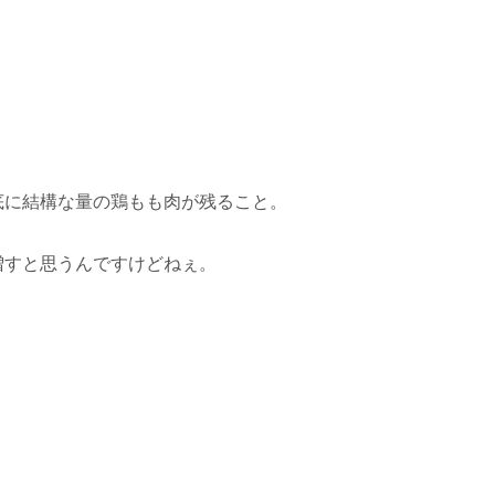
。
底に結構な量の鶏もも肉が残ること。
増すと思うんですけどねぇ。