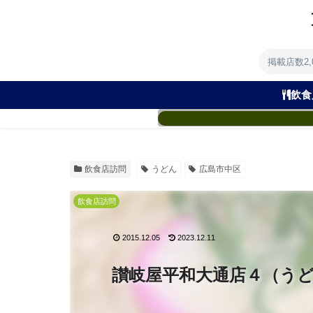
掲載店数2
飲食
飲食店訪問
うどん
広島市中区
飲食店訪問
2015.12.05
2023.12.11
讃岐屋平和大通店４（う