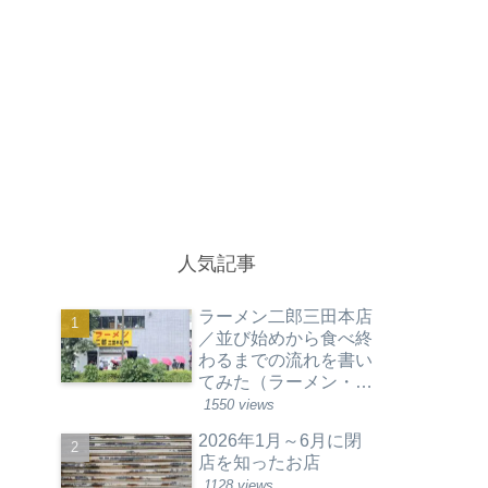
人気記事
ラーメン二郎三田本店
／並び始めから食べ終
わるまでの流れを書い
てみた（ラーメン・東
京都港区）
1550 views
2026年1月～6月に閉
店を知ったお店
1128 views