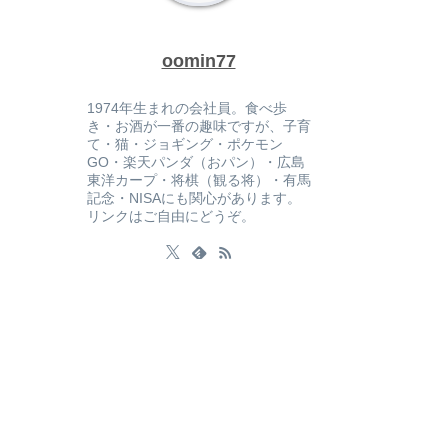
oomin77
1974年生まれの会社員。食べ歩
き・お酒が一番の趣味ですが、子育
て・猫・ジョギング・ポケモン
GO・楽天パンダ（おパン）・広島
東洋カープ・将棋（観る将）・有馬
記念・NISAにも関心があります。
リンクはご自由にどうぞ。