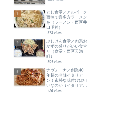
とし食堂／アルパーク
西棟で喜多方ラーメン
を（ラーメン・西区井
口明神）
573 views
ぶしけん食堂／肉系お
かずの盛りがいい食堂
だ（食堂・西区天満
町）
504 views
ナヴォーナ／創業40
年超の老舗イタリア
ン！素朴な味付けは狙
いなのか（イタリア料
理・西区草津新町）
426 views