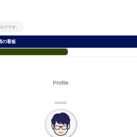
！
ブログです。
酒の看板
Profile
oomin