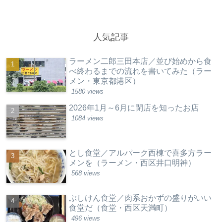
人気記事
ラーメン二郎三田本店／並び始めから食
べ終わるまでの流れを書いてみた（ラー
メン・東京都港区）
1580 views
2026年1月～6月に閉店を知ったお店
1084 views
とし食堂／アルパーク西棟で喜多方ラー
メンを（ラーメン・西区井口明神）
568 views
ぶしけん食堂／肉系おかずの盛りがいい
食堂だ（食堂・西区天満町）
496 views