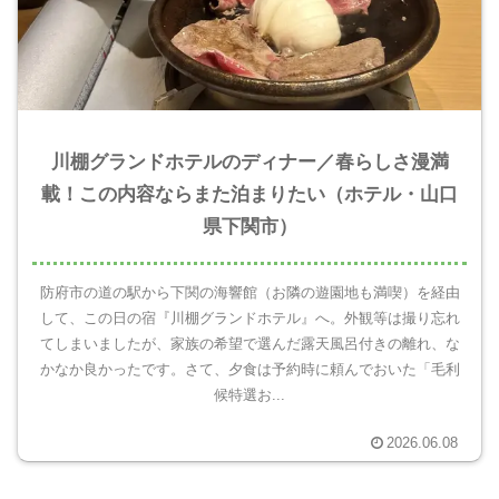
川棚グランドホテルのディナー／春らしさ漫満
載！この内容ならまた泊まりたい（ホテル・山口
県下関市）
防府市の道の駅から下関の海響館（お隣の遊園地も満喫）を経由
して、この日の宿『川棚グランドホテル』へ。外観等は撮り忘れ
てしまいましたが、家族の希望で選んだ露天風呂付きの離れ、な
かなか良かったです。さて、夕食は予約時に頼んでおいた「毛利
候特選お...
2026.06.08