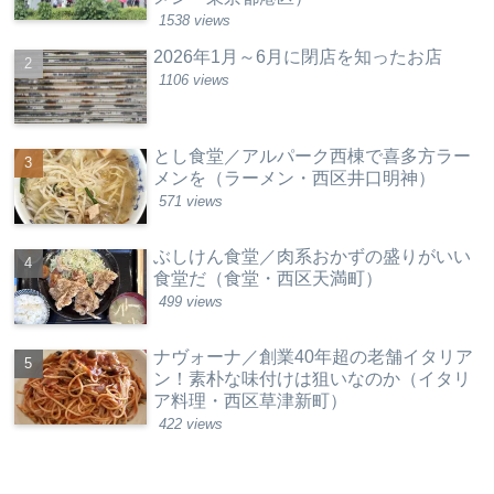
1538 views
2026年1月～6月に閉店を知ったお店
1106 views
とし食堂／アルパーク西棟で喜多方ラー
メンを（ラーメン・西区井口明神）
571 views
ぶしけん食堂／肉系おかずの盛りがいい
食堂だ（食堂・西区天満町）
499 views
ナヴォーナ／創業40年超の老舗イタリア
ン！素朴な味付けは狙いなのか（イタリ
ア料理・西区草津新町）
422 views