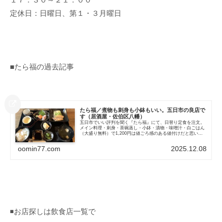
定休日：日曜日、第１・３月曜日
■たら福の過去記事
たら福／煮物も刺身も小鉢もいい。五日市の良店で
す（居酒屋・佐伯区八幡）
五日市でいい評判を聞く『たら福』にて、日替り定食を注文。
メイン料理・刺身・茶碗蒸し・小鉢・漬物・味噌汁・白ごはん
（大盛り無料）で1,200円は値ごろ感のある値付けだと思いま
す。この日のメイン料理は、手羽中と大根の煮物。少し硬めの
大根、ほろり...
oomin77.com
2025.12.08
◾️お店探しは飲食店一覧で