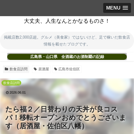
MENU
大丈夫、人生なんとかなるものさ！
掲載店数2,000店超。グルメ（美食家）ではないけど、足で稼いだ飲食店
情報を載せたブログです。
広島県・山口県 全酒蔵のお酒制覇の記録
飲食店訪問
居酒屋
広島市佐伯区
飲食店訪問
2026.06.01
たら福２／日替わりの天丼が良コス
パ！移転オープンおめでとうございま
す（居酒屋・佐伯区八幡）