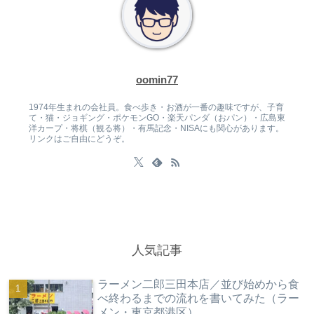
oomin77
1974年生まれの会社員。食べ歩き・お酒が一番の趣味ですが、子育
て・猫・ジョギング・ポケモンGO・楽天パンダ（おパン）・広島東
洋カープ・将棋（観る将）・有馬記念・NISAにも関心があります。
リンクはご自由にどうぞ。
人気記事
ラーメン二郎三田本店／並び始めから食
べ終わるまでの流れを書いてみた（ラー
メン・東京都港区）