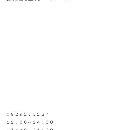
０８２９２７０２２７
１１：００～１４：００
１７：３０～２１：００