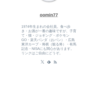
oomin77
1974年生まれの会社員。食べ歩
き・お酒が一番の趣味ですが、子育
て・猫・ジョギング・ポケモン
GO・楽天パンダ（おパン）・広島
東洋カープ・将棋（観る将）・有馬
記念・NISAにも関心があります。
リンクはご自由にどうぞ。