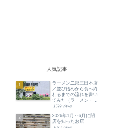
人気記事
ラーメン二郎三田本店
／並び始めから食べ終
わるまでの流れを書い
てみた（ラーメン・東
京都港区）
1599 views
2026年1月～6月に閉
店を知ったお店
1073 views