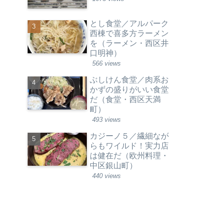
とし食堂／アルパーク
西棟で喜多方ラーメン
を（ラーメン・西区井
口明神）
566 views
ぶしけん食堂／肉系お
かずの盛りがいい食堂
だ（食堂・西区天満
町）
493 views
カジーノ５／繊細なが
らもワイルド！実力店
は健在だ（欧州料理・
中区銀山町）
440 views