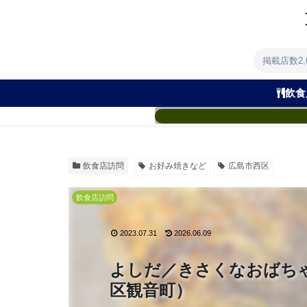
掲載店数2
飲食
飲食店訪問
お好み焼きなど
広島市西区
飲食店訪問
2023.07.31
2026.06.09
よしだ／きさくなおばち
区観音町）