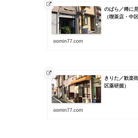
のばら／稀に
（喫茶店・中
oomin77.com
きりた／歓楽街
区薬研掘）
oomin77.com