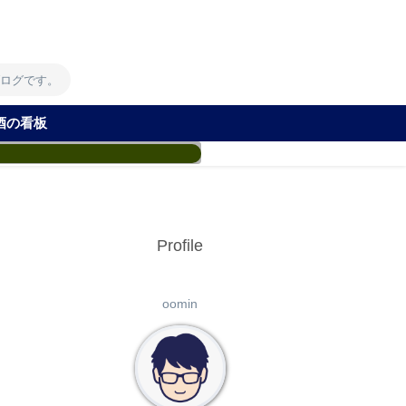
！
ブログです。
酒の看板
Profile
oomin