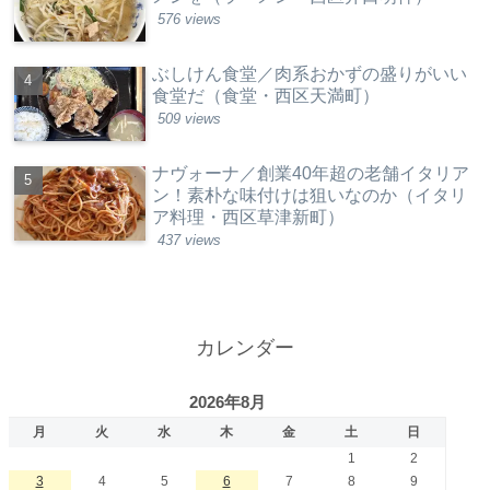
576 views
ぶしけん食堂／肉系おかずの盛りがいい
食堂だ（食堂・西区天満町）
509 views
ナヴォーナ／創業40年超の老舗イタリア
ン！素朴な味付けは狙いなのか（イタリ
ア料理・西区草津新町）
437 views
カレンダー
2026年8月
月
火
水
木
金
土
日
1
2
3
4
5
6
7
8
9