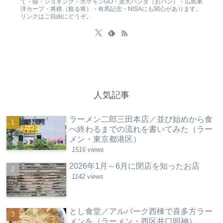
て・猫・ジョギング・ポケモンGO・楽天パンダ（おパン）・広島東
洋カープ・将棋（観る将）・有馬記念・NISAにも関心があります。
リンクはご自由にどうぞ。
人気記事
ラーメン二郎三田本店／並び始めから食
べ終わるまでの流れを書いてみた（ラー
メン・東京都港区）
1516 views
2026年1月～6月に閉店を知ったお店
1142 views
とし食堂／アルパーク西棟で喜多方ラー
メンを（ラーメン・西区井口明神）