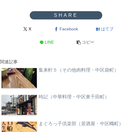
X
Facebook
はてブ
LINE
コピー
関連記事
集来軒５（その他肉料理・中区袋町）
時記（中華料理・中区東千田町）
まぐろっ子倶楽部（居酒屋・中区幟町）