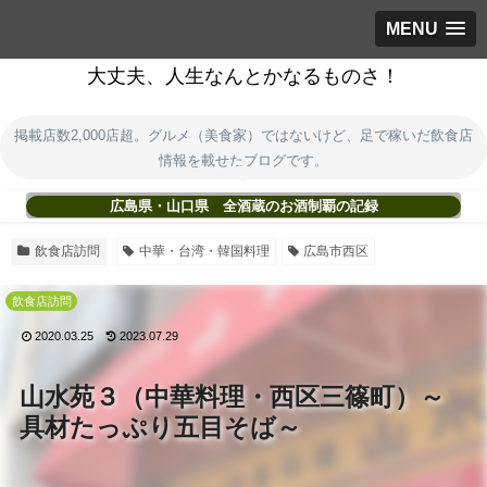
MENU
大丈夫、人生なんとかなるものさ！
掲載店数2,000店超。グルメ（美食家）ではないけど、足で稼いだ飲食店
情報を載せたブログです。
広島県・山口県 全酒蔵のお酒制覇の記録
飲食店訪問
中華・台湾・韓国料理
広島市西区
飲食店訪問
2020.03.25
2023.07.29
山水苑３（中華料理・西区三篠町）～
具材たっぷり五目そば～