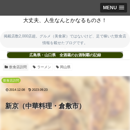
MENU
大丈夫、人生なんとかなるものさ！
掲載店数2,000店超。グルメ（美食家）ではないけど、足で稼いだ飲食店
情報を載せたブログです。
広島県・山口県 全酒蔵のお酒制覇の記録
飲食店訪問
ラーメン
岡山県
飲食店訪問
2014.12.08
2023.09.23
新京（中華料理・倉敷市）