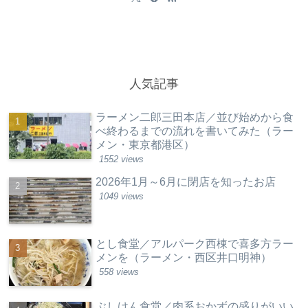
人気記事
ラーメン二郎三田本店／並び始めから食
べ終わるまでの流れを書いてみた（ラー
メン・東京都港区）
1552 views
2026年1月～6月に閉店を知ったお店
1049 views
とし食堂／アルパーク西棟で喜多方ラー
メンを（ラーメン・西区井口明神）
558 views
ぶしけん食堂／肉系おかずの盛りがいい