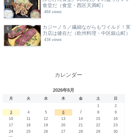
食堂だ（食堂・西区天満町）
484 views
カジーノ５／繊細ながらもワイルド！実
力店は健在だ（欧州料理・中区銀山町）
434 views
カレンダー
2026年8月
月
火
水
木
金
土
日
1
2
3
4
5
6
7
8
9
10
11
12
13
14
15
16
17
18
19
20
21
22
23
24
25
26
27
28
29
30