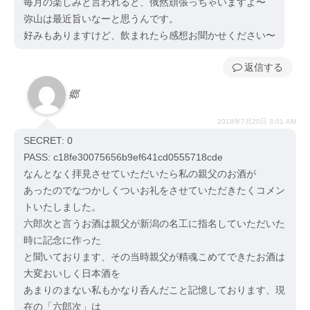
毎月の楽しみと言われると、俄然頑張っちゃいますよ〜
弥山は最近旨いなーと思うんです。
好みもありますけど、飲まれたら感想お聞かせください〜
返信
郷
2018年7月20日 3:01 AM
SECRET: 0
PASS: c18fe30075656b9ef641cd0555718cde
なんとなく拝見させていただいたら私の親父のお酒が
あったのでなつかしくついお礼をさせていただきたくコメン
トいたしました。
六郎次と言うお酒は親父が新潟の名工に指名していただいた
時に記念に作った
と聞いております、その当時親父が精魂こめてできたお酒は
大変おいしく日本酒を
あまりのまない私もかなり呑んだこと記憶しております、現
在の「六郎次」は