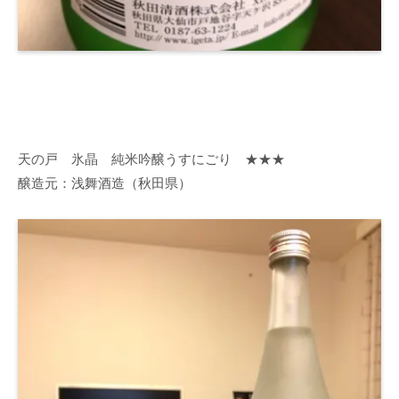
天の戸 氷晶 純米吟醸うすにごり ★★★
醸造元：浅舞酒造（秋田県）