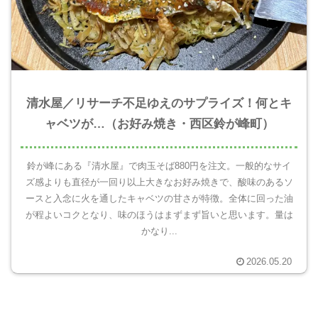
清水屋／リサーチ不足ゆえのサプライズ！何とキ
ャベツが…（お好み焼き・西区鈴が峰町）
鈴が峰にある『清水屋』で肉玉そば880円を注文。一般的なサイ
ズ感よりも直径が一回り以上大きなお好み焼きで、酸味のあるソ
ースと入念に火を通したキャベツの甘さが特徴。全体に回った油
が程よいコクとなり、味のほうはまずまず旨いと思います。量は
かなり...
2026.05.20