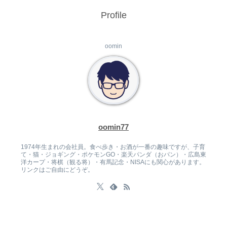
Profile
oomin
oomin77
1974年生まれの会社員。食べ歩き・お酒が一番の趣味ですが、子育
て・猫・ジョギング・ポケモンGO・楽天パンダ（おパン）・広島東
洋カープ・将棋（観る将）・有馬記念・NISAにも関心があります。
リンクはご自由にどうぞ。