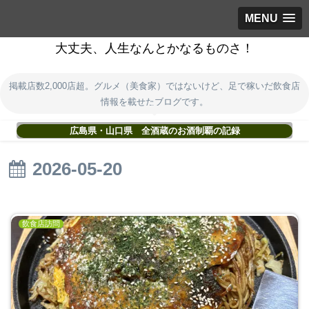
MENU
大丈夫、人生なんとかなるものさ！
掲載店数2,000店超。グルメ（美食家）ではないけど、足で稼いだ飲食店
情報を載せたブログです。
広島県・山口県 全酒蔵のお酒制覇の記録
2026-05-20
飲食店訪問