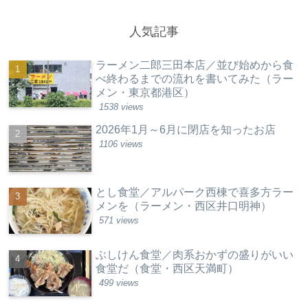
人気記事
ラーメン二郎三田本店／並び始めから食
べ終わるまでの流れを書いてみた（ラー
メン・東京都港区）
1538 views
2026年1月～6月に閉店を知ったお店
1106 views
とし食堂／アルパーク西棟で喜多方ラー
メンを（ラーメン・西区井口明神）
571 views
ぶしけん食堂／肉系おかずの盛りがいい
食堂だ（食堂・西区天満町）
499 views