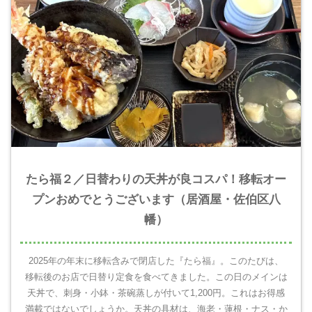
たら福２／日替わりの天丼が良コスパ！移転オー
プンおめでとうございます（居酒屋・佐伯区八
幡）
2025年の年末に移転含みで閉店した『たら福』。このたびは、
移転後のお店で日替り定食を食べてきました。この日のメインは
天丼で、刺身・小鉢・茶碗蒸しが付いて1,200円。これはお得感
満載ではないでしょうか。天丼の具材は、海老・蓮根・ナス・か