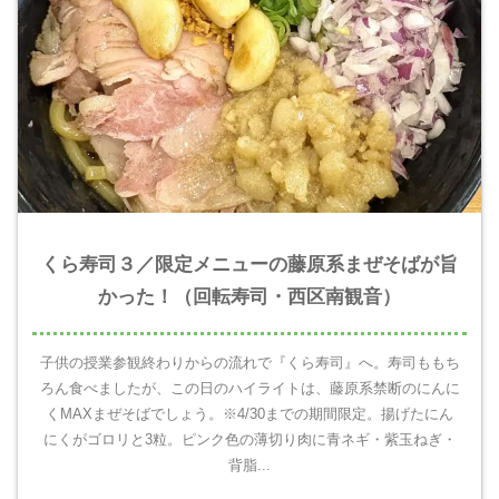
くら寿司３／限定メニューの藤原系まぜそばが旨
かった！（回転寿司・西区南観音）
子供の授業参観終わりからの流れで『くら寿司』へ。寿司ももち
ろん食べましたが、この日のハイライトは、藤原系禁断のにんに
くMAXまぜそばでしょう。※4/30までの期間限定。揚げたにん
にくがゴロリと3粒。ピンク色の薄切り肉に青ネギ・紫玉ねぎ・
背脂...