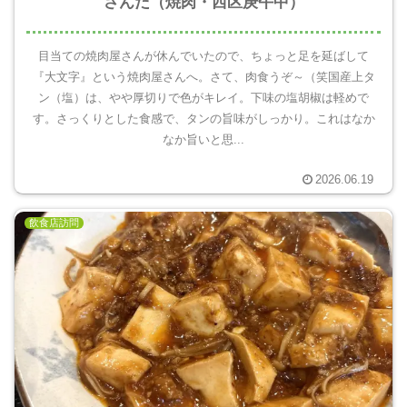
さんだ（焼肉・西区庚午中）
目当ての焼肉屋さんが休んでいたので、ちょっと足を延ばして
『大文字』という焼肉屋さんへ。さて、肉食うぞ～（笑国産上タ
ン（塩）は、やや厚切りで色がキレイ。下味の塩胡椒は軽めで
す。さっくりとした食感で、タンの旨味がしっかり。これはなか
なか旨いと思...
2026.06.19
飲食店訪問