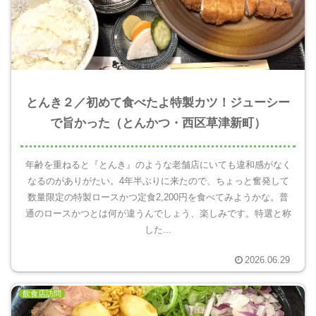
とんき２／初めて食べたよ特製カツ！ジューシー
で旨かった（とんかつ・西区草津新町）
年齢を重ねると『とんき』のような老舗店にいても違和感がなく
なるのがありがたい。4年半ぶりに来たので、ちょっと奮発して
数量限定の特製ロースかつ定食2,200円を食べてみようかな。普
通のロースかつとは何が違うんでしょう、楽しみです。特選と称
した...
2026.06.29
飲食店訪問