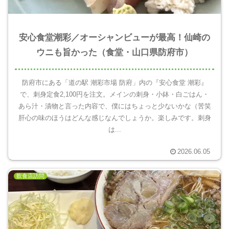
安心食堂潮彩／オーシャンビューが最高！仙崎の
ウニも旨かった（食堂・山口県防府市）
防府市にある「道の駅 潮彩市場 防府」内の『安心食堂 潮彩』
で、刺身定食2,100円を注文。メインの刺身・小鉢・白ごはん・
あら汁・漬物と言った内容で、僕にはちょっと少ないかな（苦笑
肝心の味のほうはどんな感じなんでしょうか。楽しみです。刺身
は...
2026.06.05
飲食店訪問