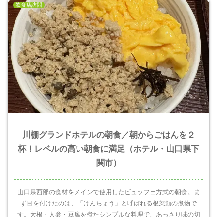
飲食店訪問
川棚グランドホテルの朝食／朝からごはんを２
杯！レベルの高い朝食に満足（ホテル・山口県下
関市）
山口県西部の食材をメインで使用したビュッフェ方式の朝食。ま
ず目を付けたのは、「けんちょう」と呼ばれる根菜類の煮物で
す。大根・人参・豆腐を煮たシンプルな料理で、あっさり味の切