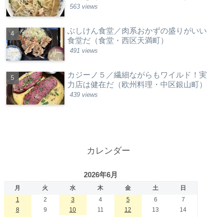
563 views
ぶしけん食堂／肉系おかずの盛りがいい
食堂だ（食堂・西区天満町）
491 views
カジーノ５／繊細ながらもワイルド！実
力店は健在だ（欧州料理・中区銀山町）
439 views
カレンダー
2026年6月
月
火
水
木
金
土
日
1
2
3
4
5
6
7
8
9
10
11
12
13
14