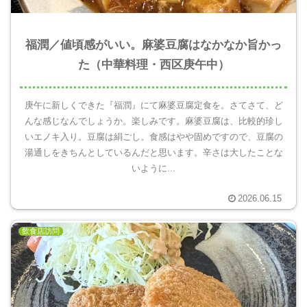
福潤／値頃感がいい。麻婆豆腐はなかなか旨かっ
た（中華料理・西区庚午中）
庚午に新しくできた『福潤』にて麻婆豆腐定食を。さてさて、ど
んな感じなんでしょうか。楽しみです。麻婆豆腐は、比較的珍し
いエノキ入り。豆腐は絹ごし。食感はやや固めですので、豆腐の
湯通しをきちんとしているんだと思います。辛さは大したことな
いように...
2026.06.15
飲食店訪問