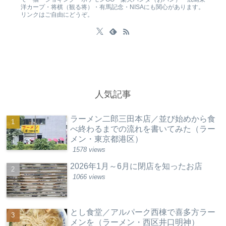
洋カープ・将棋（観る将）・有馬記念・NISAにも関心があります。
リンクはご自由にどうぞ。
人気記事
ラーメン二郎三田本店／並び始めから食
べ終わるまでの流れを書いてみた（ラー
メン・東京都港区）
1578 views
2026年1月～6月に閉店を知ったお店
1066 views
とし食堂／アルパーク西棟で喜多方ラー
メンを（ラーメン・西区井口明神）