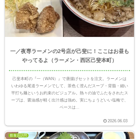
一／夜専ラーメンの2号店が己斐に！ここはお昼も
やってるよ（ラーメン・西区己斐本町）
己斐本町の『一（WAN）』で唐揚げセットを注文。ラーメンは
いわゆる尾道ラーメンでして、茶色く澄んだスープ・背脂・細い
平打ち麺というお約束のビジュアル。熱々の油でふたをされたス
ープは、醤油感が軽く出汁感は強め。実にちょうどいい塩梅で、
ベースは...
2026.06.03
飲食店訪問