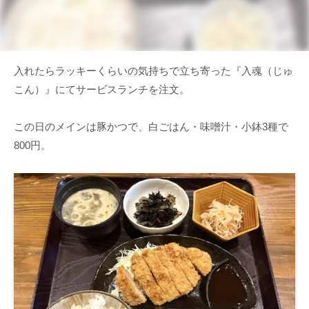
入れたらラッキーくらいの気持ちで立ち寄った『入魂（じゅ
こん）』にてサービスランチを注文。
この日のメインは豚かつで、白ごはん・味噌汁・小鉢
3
種で
800
円。