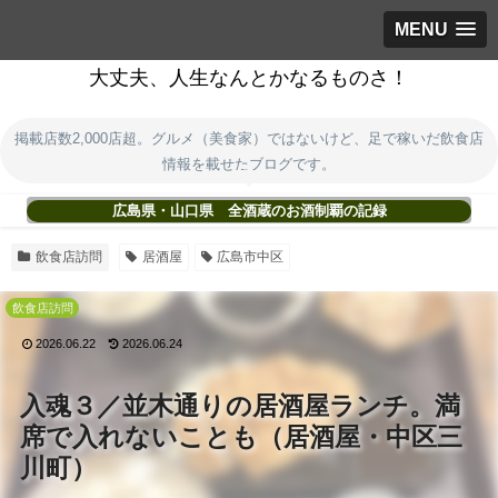
MENU
大丈夫、人生なんとかなるものさ！
掲載店数2,000店超。グルメ（美食家）ではないけど、足で稼いだ飲食店
情報を載せたブログです。
広島県・山口県 全酒蔵のお酒制覇の記録
飲食店訪問
居酒屋
広島市中区
飲食店訪問
2026.06.22
2026.06.24
入魂３／並木通りの居酒屋ランチ。満
席で入れないことも（居酒屋・中区三
川町）