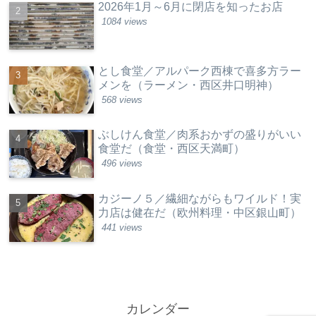
2026年1月～6月に閉店を知ったお店
1084 views
とし食堂／アルパーク西棟で喜多方ラー
メンを（ラーメン・西区井口明神）
568 views
ぶしけん食堂／肉系おかずの盛りがいい
食堂だ（食堂・西区天満町）
496 views
カジーノ５／繊細ながらもワイルド！実
力店は健在だ（欧州料理・中区銀山町）
441 views
カレンダー