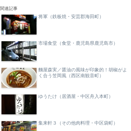
関連記事
将軍（鉄板焼・安芸郡海田町）
市場食堂（食堂・鹿児島県鹿児島市）
麵屋森実／醤油の風味が印象的！胡椒がよ
く合う笠岡風（西区南観音町）
ゆうたけ（居酒屋・中区舟入本町）
集来軒３（その他肉料理・中区袋町）