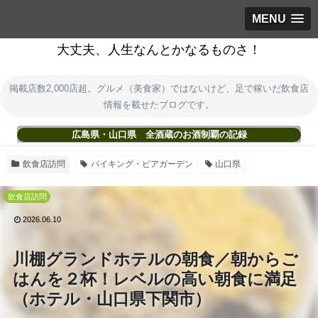
MENU
大丈夫、人生なんとかなるものさ！
掲載店数2,000店超。グルメ（美食家）ではないけど、足で稼いだ飲食店
情報を載せたブログです。
広島県・山口県 全酒蔵のお酒制覇の記録
飲食店訪問
バイキング・ビアガーデン
山口県
飲食店訪問
2026.06.10
川棚グランドホテルの朝食／朝からご
はんを２杯！レベルの高い朝食に満足
（ホテル・山口県下関市）