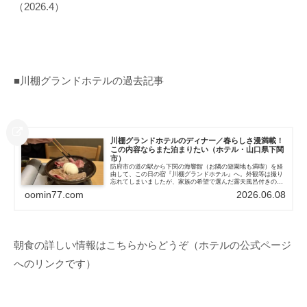
（
2026.4
）
■
川棚グランドホテルの過去記事
川棚グランドホテルのディナー／春らしさ漫満載！
この内容ならまた泊まりたい（ホテル・山口県下関
市）
防府市の道の駅から下関の海響館（お隣の遊園地も満喫）を経
由して、この日の宿『川棚グランドホテル』へ。外観等は撮り
忘れてしまいましたが、家族の希望で選んだ露天風呂付きの離
れ、なかなか良かったです。さて、夕食は予約時に頼んでおい
oomin77.com
2026.06.08
た「毛利候特選お...
朝食の詳しい情報はこちらからどうぞ（ホテルの公式ページ
へのリンクです）