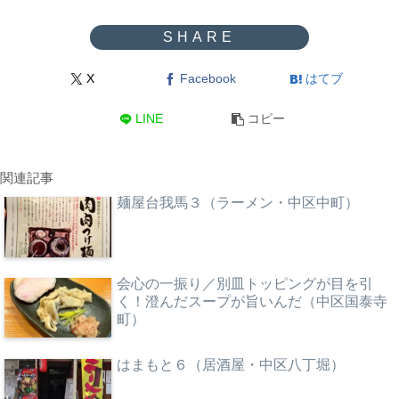
X
Facebook
はてブ
LINE
コピー
関連記事
麺屋台我馬３（ラーメン・中区中町）
会心の一振り／別皿トッピングが目を引
く！澄んだスープが旨いんだ（中区国泰寺
町）
はまもと６（居酒屋・中区八丁堀）