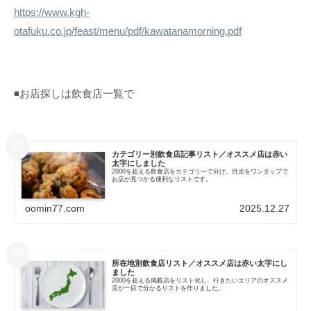
https://www.kgh-
otafuku.co.jp/feast/menu/pdf/kawatanamorning.pdf
◾️お店探しは飲食店一覧で
カテゴリー別飲食店記事リスト／オススメ店は赤い
太字にしました
2000を超える飲食店をカテゴリーで分け、目次をワンタップで
お店が見つかる便利なリストです。
oomin77.com
2025.12.27
所在地別飲食店リスト／オススメ店は赤い太字にし
ました
2000を超える掲載店をリスト化し、行きたいエリアのオススメ
店が一目で分かるリストを作りました。