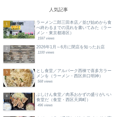
人気記事
ラーメン二郎三田本店／並び始めから食
べ終わるまでの流れを書いてみた（ラー
メン・東京都港区）
1597 views
2026年1月～6月に閉店を知ったお店
1100 views
とし食堂／アルパーク西棟で喜多方ラー
メンを（ラーメン・西区井口明神）
568 views
ぶしけん食堂／肉系おかずの盛りがいい
食堂だ（食堂・西区天満町）
496 views