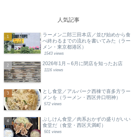
人気記事
ラーメン二郎三田本店／並び始めから食
べ終わるまでの流れを書いてみた（ラー
メン・東京都港区）
1543 views
2026年1月～6月に閉店を知ったお店
1116 views
とし食堂／アルパーク西棟で喜多方ラー
メンを（ラーメン・西区井口明神）
572 views
ぶしけん食堂／肉系おかずの盛りがいい
食堂だ（食堂・西区天満町）
501 views