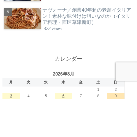
ナヴォーナ／創業40年超の老舗イタリア
ン！素朴な味付けは狙いなのか（イタリ
ア料理・西区草津新町）
422 views
カレンダー
2026年8月
月
火
水
木
金
土
日
1
2
3
4
5
6
7
8
9
10
11
12
13
14
15
16
17
18
19
20
21
22
23
24
25
26
27
28
29
30
31
« 7月