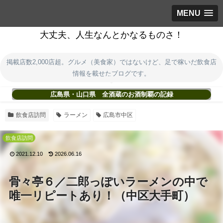
MENU
大丈夫、人生なんとかなるものさ！
掲載店数2,000店超。グルメ（美食家）ではないけど、足で稼いだ飲食店
情報を載せたブログです。
広島県・山口県 全酒蔵のお酒制覇の記録
飲食店訪問
ラーメン
広島市中区
飲食店訪問
2021.12.10
2026.06.16
骨々亭６／二郎っぽいラーメンの中で
唯一リピートあり！（中区大手町）