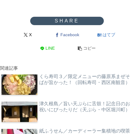
X
Facebook
はてブ
LINE
コピー
関連記事
くら寿司３／限定メニューの藤原系まぜそ
ばが旨かった！（回転寿司・西区南観音）
津久根島／旨い天ぷらに舌鼓！記念日のお
祝いにぴったりだ（天ぷら・中区堀川町）
紙ふうせん／カーディーラー集積地の喫茶