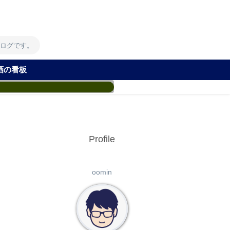
！
ブログです。
酒の看板
Profile
oomin