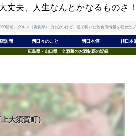
大丈夫、人生なんとかなるものさ
,000店超。グルメ（美食家）ではないけど、足で稼いだ飲食店情報を載せた
店訪問
日々のこと
日本酒
日本
広島県・山口県 全酒蔵のお酒制覇の記録
区上大須賀町）