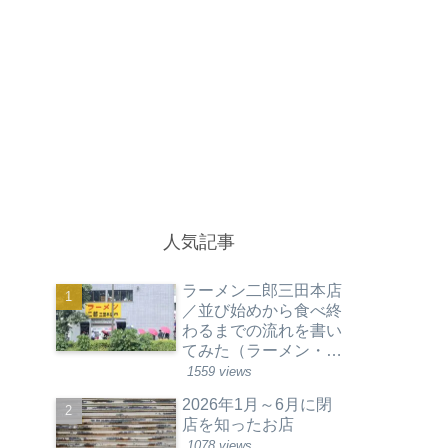
人気記事
ラーメン二郎三田本店
／並び始めから食べ終
わるまでの流れを書い
てみた（ラーメン・東
京都港区）
1559 views
2026年1月～6月に閉
店を知ったお店
1078 views