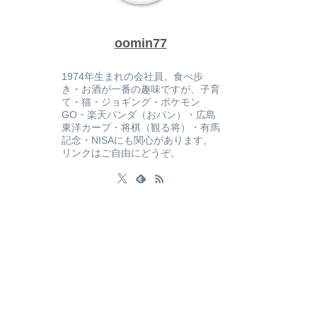
oomin77
1974年生まれの会社員。食べ歩
き・お酒が一番の趣味ですが、子育
て・猫・ジョギング・ポケモン
GO・楽天パンダ（おパン）・広島
東洋カープ・将棋（観る将）・有馬
記念・NISAにも関心があります。
リンクはご自由にどうぞ。