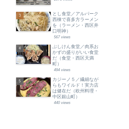
とし食堂／アルパーク
西棟で喜多方ラーメン
を（ラーメン・西区井
口明神）
567 views
ぶしけん食堂／肉系お
かずの盛りがいい食堂
だ（食堂・西区天満
町）
494 views
カジーノ５／繊細なが
らもワイルド！実力店
は健在だ（欧州料理・
中区銀山町）
440 views