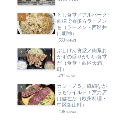
とし食堂／アルパーク
西棟で喜多方ラーメン
を（ラーメン・西区井
口明神）
563 views
ぶしけん食堂／肉系お
かずの盛りがいい食堂
だ（食堂・西区天満
町）
491 views
カジーノ５／繊細なが
らもワイルド！実力店
は健在だ（欧州料理・
中区銀山町）
439 views