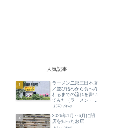
人気記事
ラーメン二郎三田本店
／並び始めから食べ終
わるまでの流れを書い
てみた（ラーメン・東
京都港区）
1578 views
2026年1月～6月に閉
店を知ったお店
1066 views