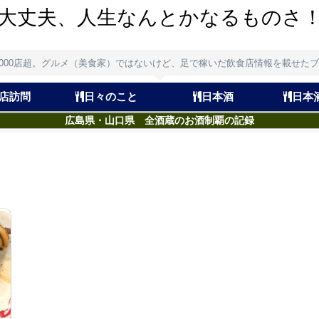
大丈夫、人生なんとかなるものさ
,000店超。グルメ（美食家）ではないけど、足で稼いだ飲食店情報を載せた
店訪問
日々のこと
日本酒
日本
広島県・山口県 全酒蔵のお酒制覇の記録