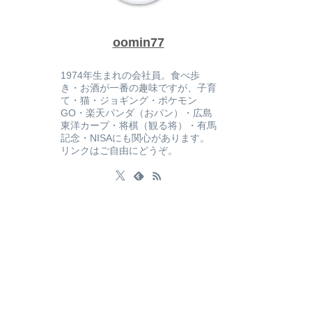
oomin77
1974年生まれの会社員。食べ歩
き・お酒が一番の趣味ですが、子育
て・猫・ジョギング・ポケモン
GO・楽天パンダ（おパン）・広島
東洋カープ・将棋（観る将）・有馬
記念・NISAにも関心があります。
リンクはご自由にどうぞ。