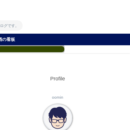
！
ブログです。
酒の看板
Profile
oomin