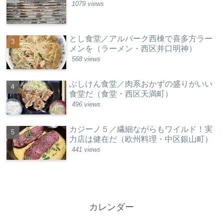
1079 views
とし食堂／アルパーク西棟で喜多方ラー
メンを（ラーメン・西区井口明神）
568 views
ぶしけん食堂／肉系おかずの盛りがいい
食堂だ（食堂・西区天満町）
496 views
カジーノ５／繊細ながらもワイルド！実
力店は健在だ（欧州料理・中区銀山町）
441 views
カレンダー