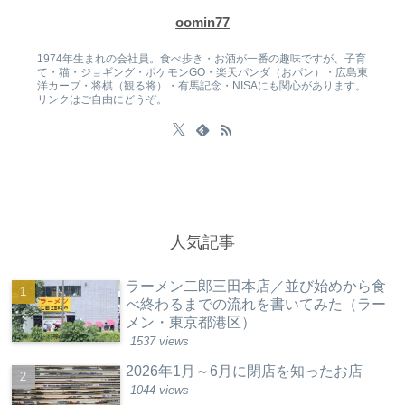
oomin77
1974年生まれの会社員。食べ歩き・お酒が一番の趣味ですが、子育
て・猫・ジョギング・ポケモンGO・楽天パンダ（おパン）・広島東
洋カープ・将棋（観る将）・有馬記念・NISAにも関心があります。
リンクはご自由にどうぞ。
人気記事
ラーメン二郎三田本店／並び始めから食
べ終わるまでの流れを書いてみた（ラー
メン・東京都港区）
1537 views
2026年1月～6月に閉店を知ったお店
1044 views