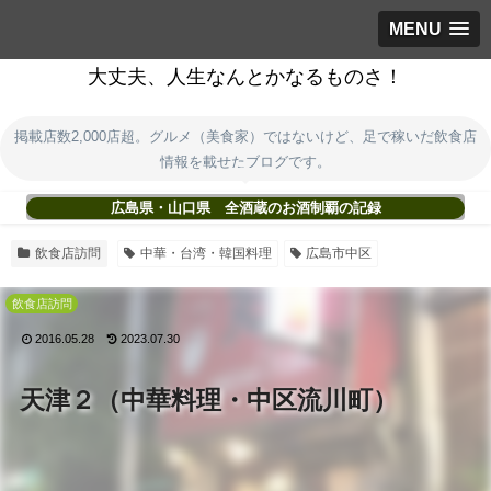
MENU
大丈夫、人生なんとかなるものさ！
掲載店数2,000店超。グルメ（美食家）ではないけど、足で稼いだ飲食店
情報を載せたブログです。
広島県・山口県 全酒蔵のお酒制覇の記録
飲食店訪問
中華・台湾・韓国料理
広島市中区
飲食店訪問
2016.05.28
2023.07.30
天津２（中華料理・中区流川町）