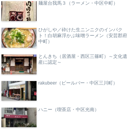
麺屋台我馬３（ラーメン・中区中町）
ひがしや／砕けた生ニンニクのインパク
ト！白胡麻浮かぶ味噌ラーメン（安芸郡府
中町）
とんきち（居酒屋・西区三篠町）～文化遺
産に認定～
rakubeer（ビールバー・中区三川町）
ハニー（喫茶店・中区光南）