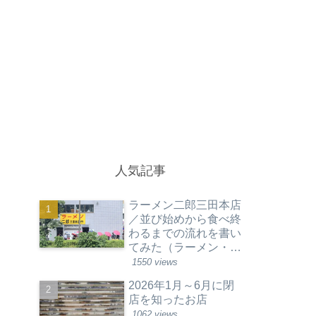
人気記事
ラーメン二郎三田本店
／並び始めから食べ終
わるまでの流れを書い
てみた（ラーメン・東
京都港区）
1550 views
2026年1月～6月に閉
店を知ったお店
1062 views