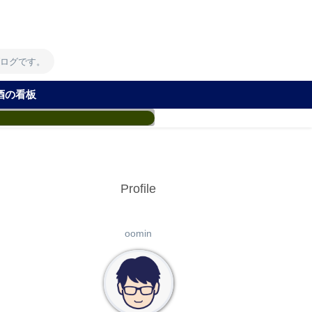
！
ブログです。
酒の看板
Profile
oomin