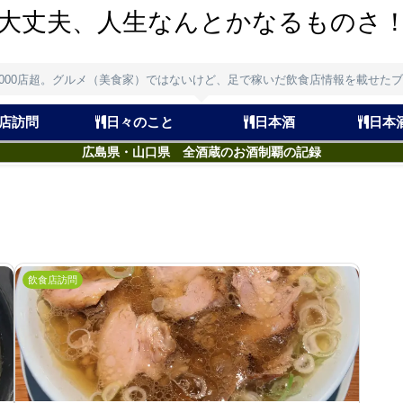
大丈夫、人生なんとかなるものさ
,000店超。グルメ（美食家）ではないけど、足で稼いだ飲食店情報を載せた
店訪問
日々のこと
日本酒
日本
広島県・山口県 全酒蔵のお酒制覇の記録
飲食店訪問