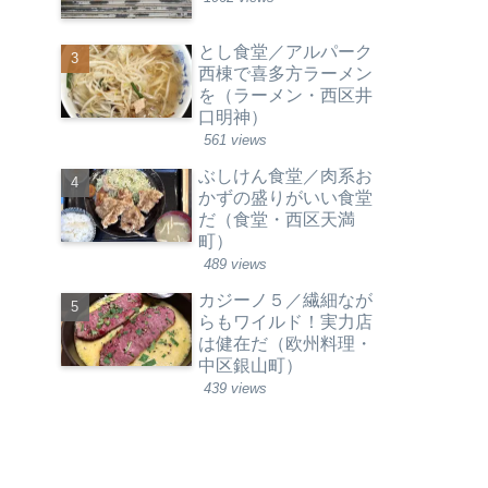
とし食堂／アルパーク
西棟で喜多方ラーメン
を（ラーメン・西区井
口明神）
561 views
ぶしけん食堂／肉系お
かずの盛りがいい食堂
だ（食堂・西区天満
町）
489 views
カジーノ５／繊細なが
らもワイルド！実力店
は健在だ（欧州料理・
中区銀山町）
439 views