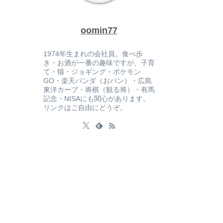
oomin77
1974年生まれの会社員。食べ歩
き・お酒が一番の趣味ですが、子育
て・猫・ジョギング・ポケモン
GO・楽天パンダ（おパン）・広島
東洋カープ・将棋（観る将）・有馬
記念・NISAにも関心があります。
リンクはご自由にどうぞ。