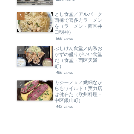
とし食堂／アルパーク
西棟で喜多方ラーメン
を（ラーメン・西区井
口明神）
568 views
ぶしけん食堂／肉系お
かずの盛りがいい食堂
だ（食堂・西区天満
町）
496 views
カジーノ５／繊細なが
らもワイルド！実力店
は健在だ（欧州料理・
中区銀山町）
443 views