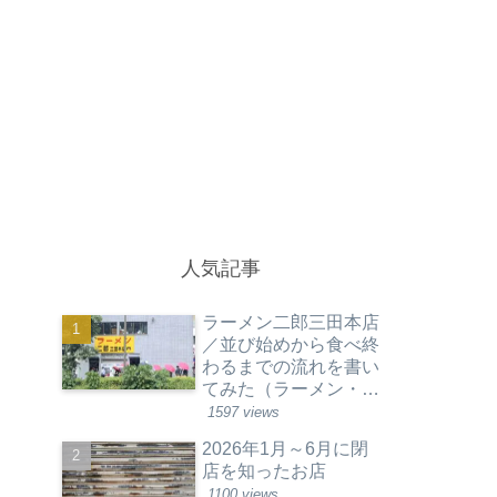
人気記事
ラーメン二郎三田本店
／並び始めから食べ終
わるまでの流れを書い
てみた（ラーメン・東
京都港区）
1597 views
2026年1月～6月に閉
店を知ったお店
1100 views