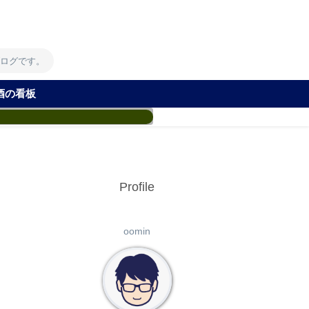
！
ブログです。
酒の看板
Profile
oomin