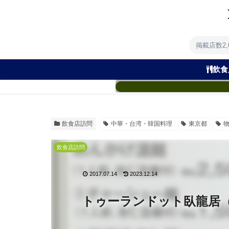
掲載店数2
飲食
飲食店訪問
中華・台湾・韓国料理
東京都
飲食店訪問
2017.07.14
2023.12.14
トゥーランドット臥龍居