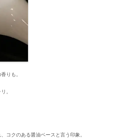
の香りも。
ラリ。
れ、コクのある醤油ベースと言う印象。