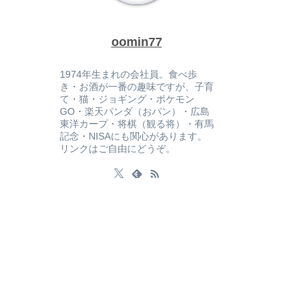
oomin77
1974年生まれの会社員。食べ歩
き・お酒が一番の趣味ですが、子育
て・猫・ジョギング・ポケモン
GO・楽天パンダ（おパン）・広島
東洋カープ・将棋（観る将）・有馬
記念・NISAにも関心があります。
リンクはご自由にどうぞ。