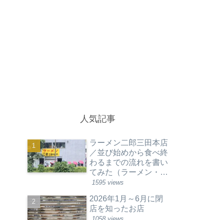
人気記事
ラーメン二郎三田本店
／並び始めから食べ終
わるまでの流れを書い
てみた（ラーメン・東
京都港区）
1595 views
2026年1月～6月に閉
店を知ったお店
1058 views