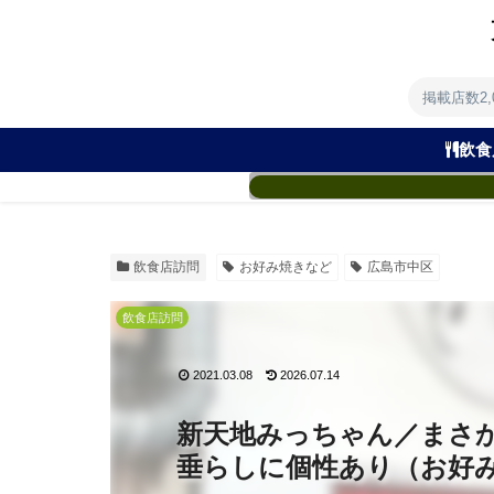
掲載店数2
飲食
飲食店訪問
お好み焼きなど
広島市中区
飲食店訪問
2021.03.08
2026.07.14
新天地みっちゃん／まさ
垂らしに個性あり（お好