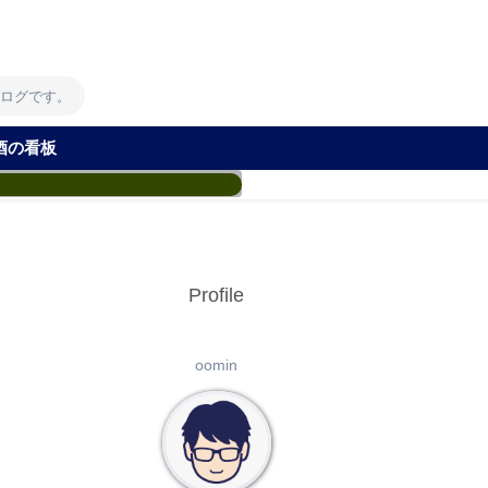
！
ブログです。
酒の看板
Profile
oomin