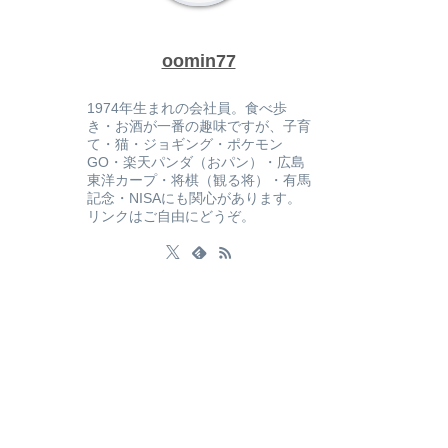
oomin77
1974年生まれの会社員。食べ歩
き・お酒が一番の趣味ですが、子育
て・猫・ジョギング・ポケモン
GO・楽天パンダ（おパン）・広島
東洋カープ・将棋（観る将）・有馬
記念・NISAにも関心があります。
リンクはご自由にどうぞ。