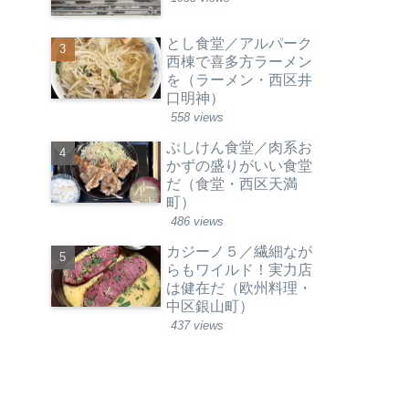
とし食堂／アルパーク
西棟で喜多方ラーメン
を（ラーメン・西区井
口明神）
558 views
ぶしけん食堂／肉系お
かずの盛りがいい食堂
だ（食堂・西区天満
町）
486 views
カジーノ５／繊細なが
らもワイルド！実力店
は健在だ（欧州料理・
中区銀山町）
437 views