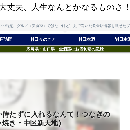
大丈夫、人生なんとかなるものさ
,000店超。グルメ（美食家）ではないけど、足で稼いだ飲食店情報を載せた
店訪問
日々のこと
日本酒
日本
広島県・山口県 全酒蔵のお酒制覇の記録
か待たずに入れるなんて！つなぎの
み焼き・中区新天地）