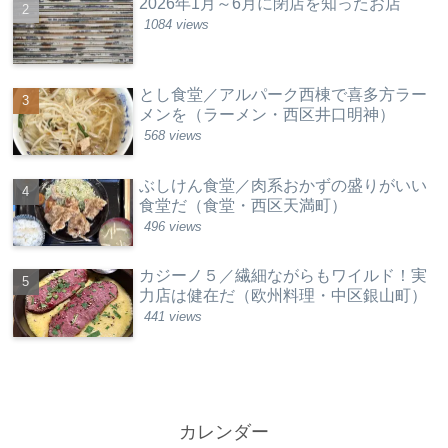
2026年1月～6月に閉店を知ったお店
1084 views
とし食堂／アルパーク西棟で喜多方ラー
メンを（ラーメン・西区井口明神）
568 views
ぶしけん食堂／肉系おかずの盛りがいい
食堂だ（食堂・西区天満町）
496 views
カジーノ５／繊細ながらもワイルド！実
力店は健在だ（欧州料理・中区銀山町）
441 views
カレンダー