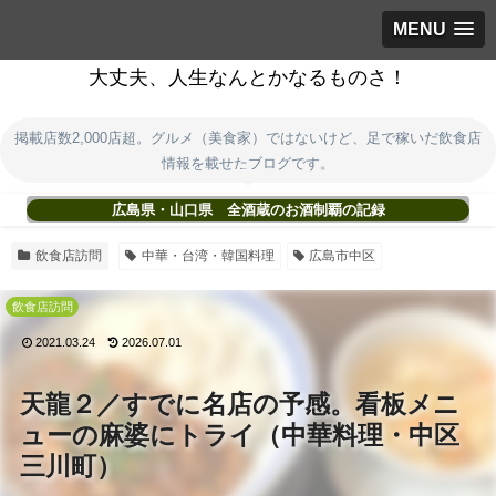
MENU
大丈夫、人生なんとかなるものさ！
掲載店数2,000店超。グルメ（美食家）ではないけど、足で稼いだ飲食店
情報を載せたブログです。
広島県・山口県 全酒蔵のお酒制覇の記録
飲食店訪問
中華・台湾・韓国料理
広島市中区
飲食店訪問
2021.03.24
2026.07.01
天龍２／すでに名店の予感。看板メニ
ューの麻婆にトライ（中華料理・中区
三川町）