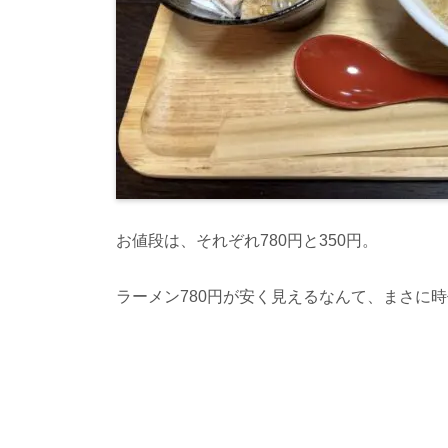
お値段は、それぞれ
780
円と
350
円。
ラーメン
780
円が安く見えるなんて、まさに時