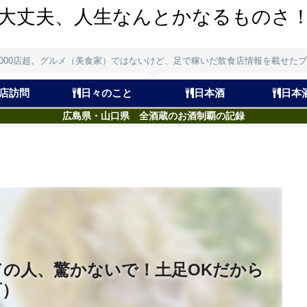
大丈夫、人生なんとかなるものさ
,000店超。グルメ（美食家）ではないけど、足で稼いだ飲食店情報を載せた
店訪問
日々のこと
日本酒
日本
広島県・山口県 全酒蔵のお酒制覇の記録
の人、驚かないで！土足OKだから
町）