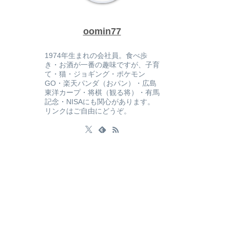
oomin77
1974年生まれの会社員。食べ歩
き・お酒が一番の趣味ですが、子育
て・猫・ジョギング・ポケモン
GO・楽天パンダ（おパン）・広島
東洋カープ・将棋（観る将）・有馬
記念・NISAにも関心があります。
リンクはご自由にどうぞ。