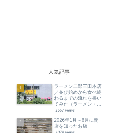
人気記事
ラーメン二郎三田本店
／並び始めから食べ終
わるまでの流れを書い
てみた（ラーメン・東
京都港区）
1567 views
2026年1月～6月に閉
店を知ったお店
1079 views