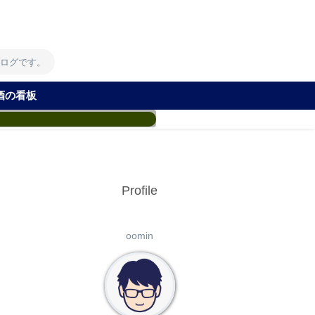
！
ブログです。
酒の看板
Profile
oomin