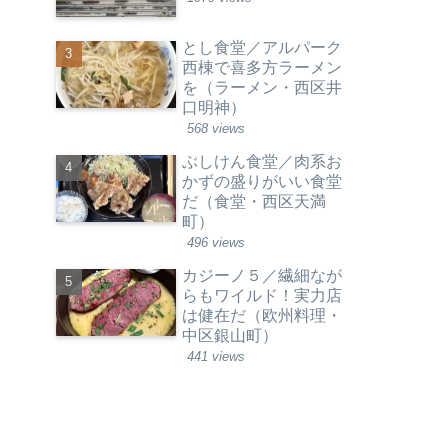
とし食堂／アルパーク
西棟で喜多方ラーメン
を（ラーメン・西区井
口明神）
568 views
ぶしけん食堂／肉系お
かずの盛りがいい食堂
だ（食堂・西区天満
町）
496 views
カジーノ５／繊細なが
らもワイルド！実力店
は健在だ（欧州料理・
中区銀山町）
441 views