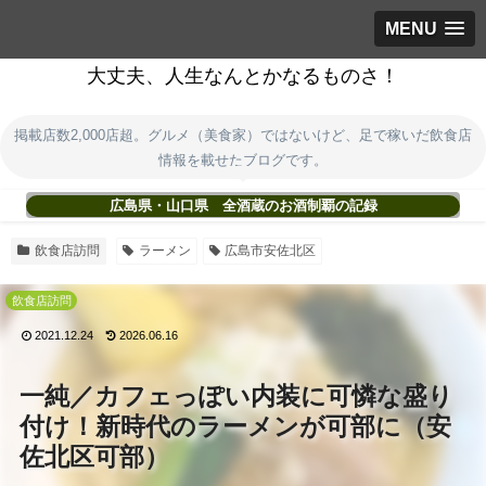
MENU
大丈夫、人生なんとかなるものさ！
掲載店数2,000店超。グルメ（美食家）ではないけど、足で稼いだ飲食店
情報を載せたブログです。
広島県・山口県 全酒蔵のお酒制覇の記録
飲食店訪問
ラーメン
広島市安佐北区
飲食店訪問
2021.12.24
2026.06.16
一純／カフェっぽい内装に可憐な盛り
付け！新時代のラーメンが可部に（安
佐北区可部）