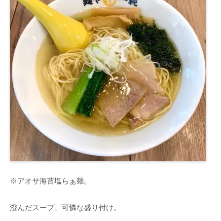
※アオサ海苔塩らぁ麺。
澄んだスープ、可憐な盛り付け。