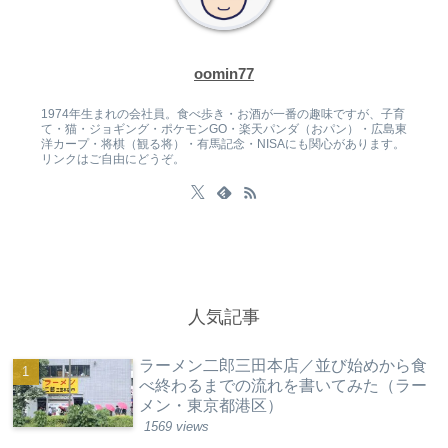
oomin77
1974年生まれの会社員。食べ歩き・お酒が一番の趣味ですが、子育
て・猫・ジョギング・ポケモンGO・楽天パンダ（おパン）・広島東
洋カープ・将棋（観る将）・有馬記念・NISAにも関心があります。
リンクはご自由にどうぞ。
人気記事
ラーメン二郎三田本店／並び始めから食
べ終わるまでの流れを書いてみた（ラー
メン・東京都港区）
1569 views