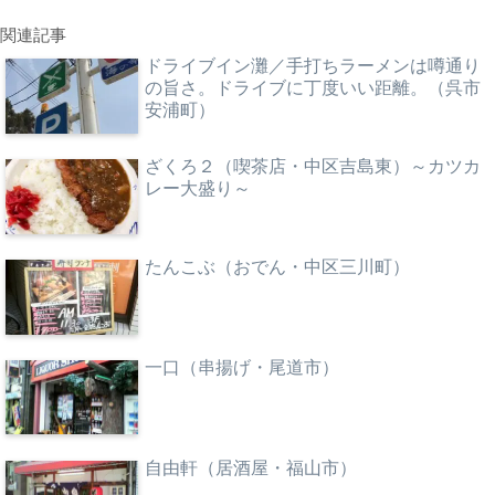
関連記事
ドライブイン灘／手打ちラーメンは噂通り
の旨さ。ドライブに丁度いい距離。（呉市
安浦町）
ざくろ２（喫茶店・中区吉島東）～カツカ
レー大盛り～
たんこぶ（おでん・中区三川町）
一口（串揚げ・尾道市）
自由軒（居酒屋・福山市）