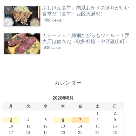
ぶしけん食堂／肉系おかずの盛りがいい
食堂だ（食堂・西区天満町）
489 views
カジーノ５／繊細ながらもワイルド！実
力店は健在だ（欧州料理・中区銀山町）
439 views
カレンダー
2026年8月
月
火
水
木
金
土
日
1
2
3
4
5
6
7
8
9
10
11
12
13
14
15
16
17
18
19
20
21
22
23