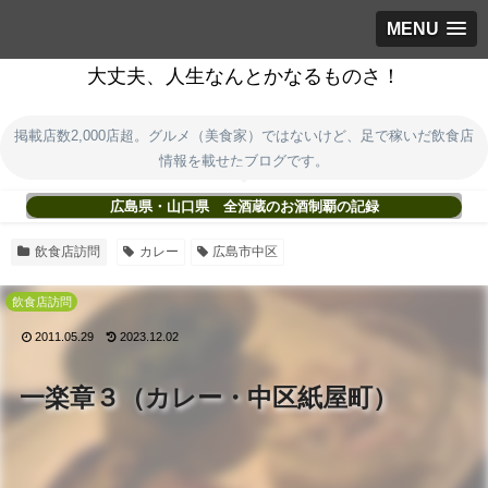
MENU
大丈夫、人生なんとかなるものさ！
掲載店数2,000店超。グルメ（美食家）ではないけど、足で稼いだ飲食店
情報を載せたブログです。
広島県・山口県 全酒蔵のお酒制覇の記録
飲食店訪問
カレー
広島市中区
飲食店訪問
2011.05.29
2023.12.02
一楽章３（カレー・中区紙屋町）