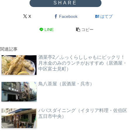
X
Facebook
はてブ
LINE
コピー
関連記事
酒菜亭2／ふっくらししゃもにビックリ！
月水金のみのランチがおすすめ（居酒屋・
中区富士見町）
鳥八茶屋（居酒屋・呉市）
パパスダイニング（イタリア料理・佐伯区
五日市中央）