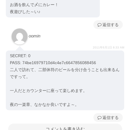
お酒を飲んで〆にカレー！
夜遊びした～い♪
返信
oomin
2011年6月1日 8:33 AM
SECRET: 0
PASS: 74be16979710d4c4e7c6647856088456
二人で訪れて、二部休符のビールを分け合うことも出来るん
ですって。
一人だとカウンターに座って楽しめます。
夜の一楽章、なかなか良いですよ～。
返信
コメントを書き込む