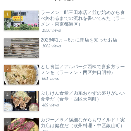
ラーメン二郎三田本店／並び始めから食
べ終わるまでの流れを書いてみた（ラー
メン・東京都港区）
1550 views
2026年1月～6月に閉店を知ったお店
1062 views
とし食堂／アルパーク西棟で喜多方ラー
メンを（ラーメン・西区井口明神）
561 views
ぶしけん食堂／肉系おかずの盛りがいい
食堂だ（食堂・西区天満町）
489 views
カジーノ５／繊細ながらもワイルド！実
力店は健在だ（欧州料理・中区銀山町）