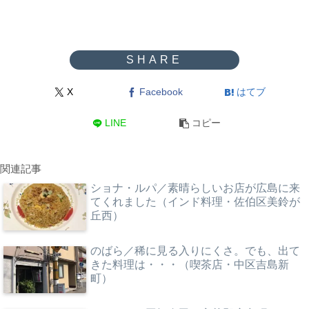
X
Facebook
はてブ
LINE
コピー
関連記事
ショナ・ルパ／素晴らしいお店が広島に来
てくれました（インド料理・佐伯区美鈴が
丘西）
のばら／稀に見る入りにくさ。でも、出て
きた料理は・・・（喫茶店・中区吉島新
町）