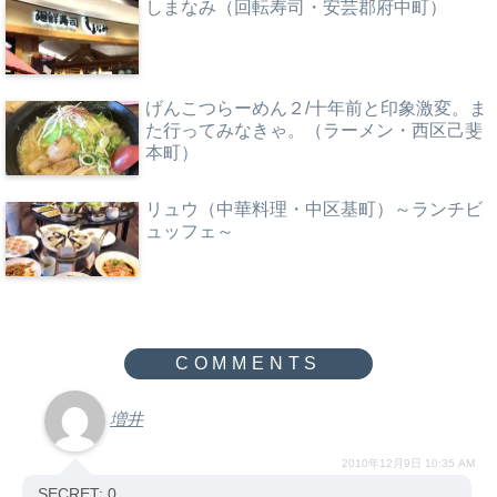
しまなみ（回転寿司・安芸郡府中町）
げんこつらーめん２/十年前と印象激変。ま
た行ってみなきゃ。（ラーメン・西区己斐
本町）
リュウ（中華料理・中区基町）～ランチビ
ュッフェ～
増井
2010年12月9日 10:35 AM
SECRET: 0