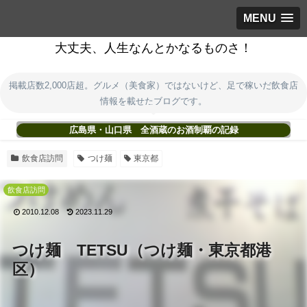
MENU
大丈夫、人生なんとかなるものさ！
掲載店数2,000店超。グルメ（美食家）ではないけど、足で稼いだ飲食店
情報を載せたブログです。
広島県・山口県 全酒蔵のお酒制覇の記録
飲食店訪問
つけ麺
東京都
飲食店訪問
2010.12.08
2023.11.29
つけ麺 TETSU（つけ麺・東京都港
区）