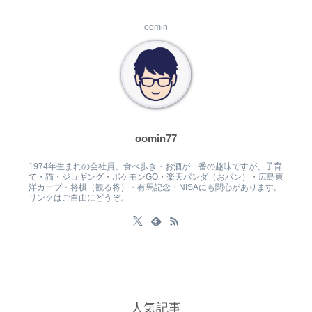
oomin
oomin77
1974年生まれの会社員。食べ歩き・お酒が一番の趣味ですが、子育
て・猫・ジョギング・ポケモンGO・楽天パンダ（おパン）・広島東
洋カープ・将棋（観る将）・有馬記念・NISAにも関心があります。
リンクはご自由にどうぞ。
人気記事