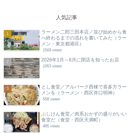
人気記事
ラーメン二郎三田本店／並び始めから食
べ終わるまでの流れを書いてみた（ラー
メン・東京都港区）
1569 views
2026年1月～6月に閉店を知ったお店
1053 views
とし食堂／アルパーク西棟で喜多方ラー
メンを（ラーメン・西区井口明神）
558 views
ぶしけん食堂／肉系おかずの盛りがいい
食堂だ（食堂・西区天満町）
485 views