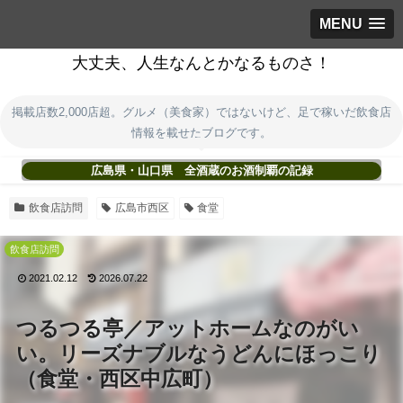
MENU
大丈夫、人生なんとかなるものさ！
掲載店数2,000店超。グルメ（美食家）ではないけど、足で稼いだ飲食店
情報を載せたブログです。
広島県・山口県 全酒蔵のお酒制覇の記録
飲食店訪問
広島市西区
食堂
飲食店訪問
2021.02.12
2026.07.22
つるつる亭／アットホームなのがい
い。リーズナブルなうどんにほっこり
（食堂・西区中広町）