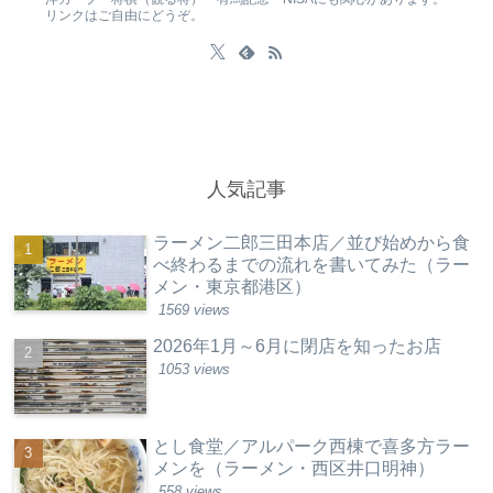
リンクはご自由にどうぞ。
人気記事
ラーメン二郎三田本店／並び始めから食
べ終わるまでの流れを書いてみた（ラー
メン・東京都港区）
1569 views
2026年1月～6月に閉店を知ったお店
1053 views
とし食堂／アルパーク西棟で喜多方ラー
メンを（ラーメン・西区井口明神）
558 views