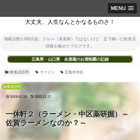
MENU
大丈夫、人生なんとかなるものさ！
掲載店数2,000店超。グルメ（美食家）ではないけど、足で稼いだ飲食店
情報を載せたブログです。
広島県・山口県 全酒蔵のお酒制覇の記録
飲食店訪問
ラーメン
広島市中区
飲食店訪問
2019.02.19
2023.12.17
一休軒２（ラーメン・中区薬研掘）～
佐賀ラーメンなのか？～