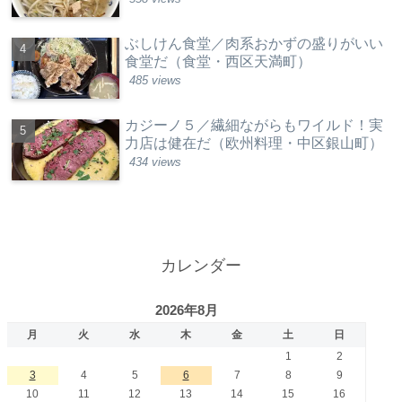
ぶしけん食堂／肉系おかずの盛りがいい
食堂だ（食堂・西区天満町）
485 views
カジーノ５／繊細ながらもワイルド！実
力店は健在だ（欧州料理・中区銀山町）
434 views
カレンダー
2026年8月
月
火
水
木
金
土
日
1
2
3
4
5
6
7
8
9
10
11
12
13
14
15
16