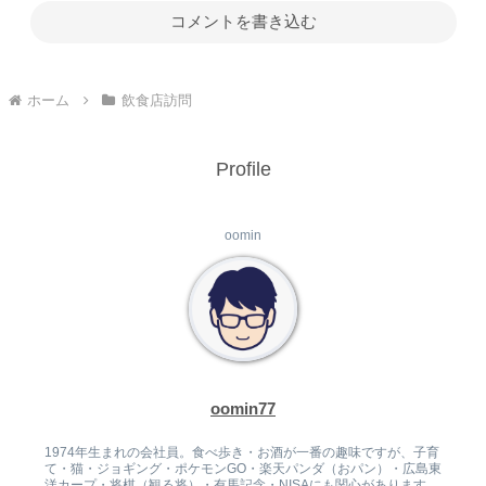
コメントを書き込む
ホーム
飲食店訪問
Profile
oomin
oomin77
1974年生まれの会社員。食べ歩き・お酒が一番の趣味ですが、子育
て・猫・ジョギング・ポケモンGO・楽天パンダ（おパン）・広島東
洋カープ・将棋（観る将）・有馬記念・NISAにも関心があります。