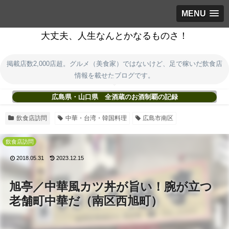
MENU
大丈夫、人生なんとかなるものさ！
掲載店数2,000店超。グルメ（美食家）ではないけど、足で稼いだ飲食店
情報を載せたブログです。
広島県・山口県 全酒蔵のお酒制覇の記録
飲食店訪問
中華・台湾・韓国料理
広島市南区
飲食店訪問
2018.05.31
2023.12.15
旭亭／中華風カツ丼が旨い！腕が立つ
老舗町中華だ（南区西旭町）