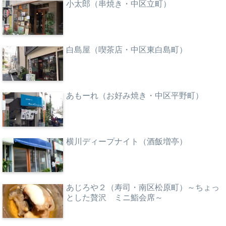
小太郎（串焼き・中区立町）
白島屋（喫茶店・中区東白島町）
あもーれ（お好み焼き・中区平野町）
横川ディープナイト（酒飯増亭）
あじろや２（寿司・南区松原町）～ちょっ
とした贅沢 ミニ鮨会席～