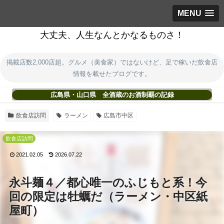
MENU
大丈夫、人生なんとかなるものさ！
掲載店数2,000店超。グルメ（美食家）ではないけど、足で稼いだ飲食店
情報を載せたブログです。
広島県・山口県 全酒蔵のお酒制覇の記録
飲食店訪問
ラーメン
広島市中区
飲食店訪問
2021.02.05
2026.07.22
永斗麺４／都心唯一のふじもと系！今
回の限定は牡蠣だ（ラーメン・中区紙
屋町）