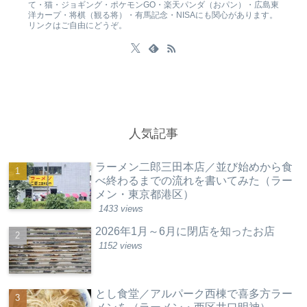
て・猫・ジョギング・ポケモンGO・楽天パンダ（おパン）・広島東
洋カープ・将棋（観る将）・有馬記念・NISAにも関心があります。
リンクはご自由にどうぞ。
人気記事
ラーメン二郎三田本店／並び始めから食
べ終わるまでの流れを書いてみた（ラー
メン・東京都港区）
1433 views
2026年1月～6月に閉店を知ったお店
1152 views
とし食堂／アルパーク西棟で喜多方ラー