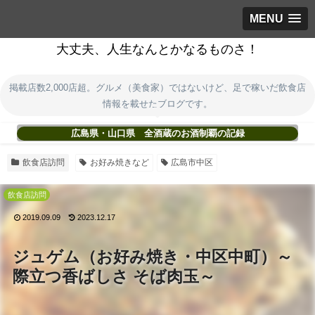
MENU
大丈夫、人生なんとかなるものさ！
掲載店数2,000店超。グルメ（美食家）ではないけど、足で稼いだ飲食店
情報を載せたブログです。
広島県・山口県 全酒蔵のお酒制覇の記録
飲食店訪問
お好み焼きなど
広島市中区
飲食店訪問
2019.09.09
2023.12.17
ジュゲム（お好み焼き・中区中町）～
際立つ香ばしさ そば肉玉～