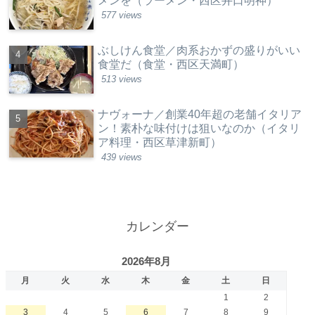
メンを（ラーメン・西区井口明神）
577 views
ぶしけん食堂／肉系おかずの盛りがいい
食堂だ（食堂・西区天満町）
513 views
ナヴォーナ／創業40年超の老舗イタリア
ン！素朴な味付けは狙いなのか（イタリ
ア料理・西区草津新町）
439 views
カレンダー
2026年8月
月
火
水
木
金
土
日
1
2
3
4
5
6
7
8
9