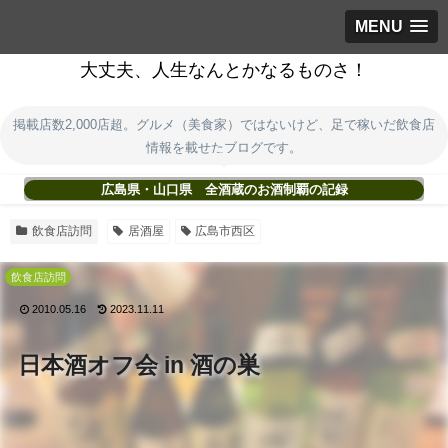
MENU
大丈夫、人生なんとかなるものさ！
掲載店数2,000店超。グルメ（美食家）ではないけど、足で稼いだ飲食店
情報を載せたブログです。
広島県・山口県 全酒蔵のお酒制覇の記録
飲食店訪問
居酒屋
広島市西区
飲食店訪問
2010.05.16
2023.11.11
日本酒オフ会 in 酒の巣