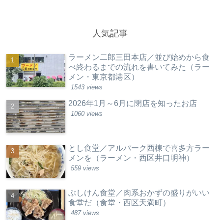
人気記事
ラーメン二郎三田本店／並び始めから食
べ終わるまでの流れを書いてみた（ラー
メン・東京都港区）
1543 views
2026年1月～6月に閉店を知ったお店
1060 views
とし食堂／アルパーク西棟で喜多方ラー
メンを（ラーメン・西区井口明神）
559 views
ぶしけん食堂／肉系おかずの盛りがいい
食堂だ（食堂・西区天満町）
487 views