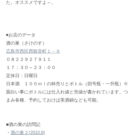
た。オススメですよ～。
◾️お店のデータ
酒の巣（さけのす）
広島市西区西観音町１－９
０８２２９２７９１１
１７：３０～２３：００
定休日：日曜日
日本酒 １００ｍｌの杯売りとボトル（四号瓶・一升瓶）※
面白い事にボトルには仕入れ値と売値が書かれています。つ
まみ各種、予約しておけば美酒鍋なども可能。
■酒の巣の訪問記
・
酒の巣２(2010.8)