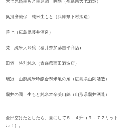
大七完熟生もと生原酒 吟醸（福島県大七酒造）
奥播磨誠保 純米生もと（兵庫県下村酒造）
善七（広島県藤井酒造）
梵 純米大吟醸（福井県加藤吉平商店）
田酒 特別純米（青森県西田酒造店）
瑞冠 山廃純米吟醸合鴨米亀の尾（広島県山岡酒造）
麓井の圓 生もと純米本辛美山錦（山形県麓井酒造）
全部空けたとしたら、量にして５．４升（９．７２リット
ル！）。