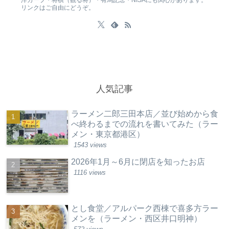
洋カープ・将棋（観る将）・有馬記念・NISAにも関心があります。
リンクはご自由にどうぞ。
人気記事
ラーメン二郎三田本店／並び始めから食
べ終わるまでの流れを書いてみた（ラー
メン・東京都港区）
1543 views
2026年1月～6月に閉店を知ったお店
1116 views
とし食堂／アルパーク西棟で喜多方ラー
メンを（ラーメン・西区井口明神）