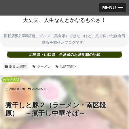
MENU
大丈夫、人生なんとかなるものさ！
掲載店数2,000店超。グルメ（美食家）ではないけど、足で稼いだ飲食店
情報を載せたブログです。
広島県・山口県 全酒蔵のお酒制覇の記録
飲食店訪問
ラーメン
広島市南区
飲食店訪問
2018.09.28
2026.05.13
煮干しと豚２（ラーメン・南区段
原） ～煮干し中華そば～