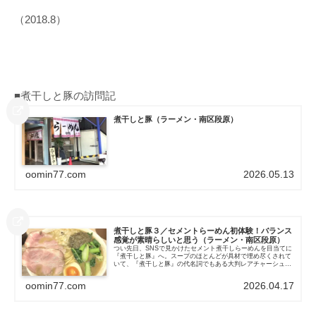
（2018.8）
■煮干しと豚の訪問記
煮干しと豚（ラーメン・南区段原）
oomin77.com
2026.05.13
煮干しと豚３／セメントらーめん初体験！バランス
感覚が素晴らしいと思う（ラーメン・南区段原）
つい先日、SNSで見かけたセメント煮干しらーめんを目当てに
『煮干しと豚』へ。スープのほとんどが具材で埋め尽くされて
いて、『煮干しと豚』の代名詞でもある大判レアチャーシュー
に刻み玉ねぎ・味玉半分・小松菜・煮干しペーストと盛りだく
さん。そして、...
oomin77.com
2026.04.17