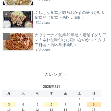
572 views
ぶしけん食堂／肉系おかずの盛りがいい
食堂だ（食堂・西区天満町）
501 views
ナヴォーナ／創業40年超の老舗イタリア
ン！素朴な味付けは狙いなのか（イタリ
ア料理・西区草津新町）
422 views
カレンダー
2026年8月
月
火
水
木
金
土
日
1
2
3
4
5
6
7
8
9
10
11
12
13
14
15
16