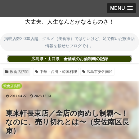
MENU
大丈夫、人生なんとかなるものさ！
掲載店数2,000店超。グルメ（美食家）ではないけど、足で稼いだ飲食店
情報を載せたブログです。
広島県・山口県 全酒蔵のお酒制覇の記録
飲食店訪問
中華・台湾・韓国料理
広島市安佐南区
飲食店訪問
2017.04.27
2023.12.13
東来軒長束店／全店の肉めし制覇へ！
なのに、売り切れとは〜（安佐南区長
束）