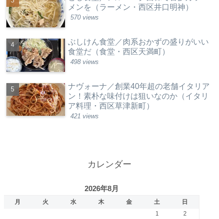
メンを（ラーメン・西区井口明神）
570 views
ぶしけん食堂／肉系おかずの盛りがいい
食堂だ（食堂・西区天満町）
498 views
ナヴォーナ／創業40年超の老舗イタリア
ン！素朴な味付けは狙いなのか（イタリ
ア料理・西区草津新町）
421 views
カレンダー
2026年8月
月
火
水
木
金
土
日
1
2