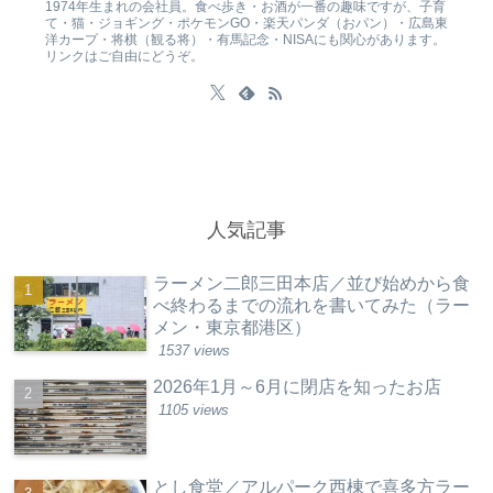
1974年生まれの会社員。食べ歩き・お酒が一番の趣味ですが、子育
て・猫・ジョギング・ポケモンGO・楽天パンダ（おパン）・広島東
洋カープ・将棋（観る将）・有馬記念・NISAにも関心があります。
リンクはご自由にどうぞ。
人気記事
ラーメン二郎三田本店／並び始めから食
べ終わるまでの流れを書いてみた（ラー
メン・東京都港区）
1537 views
2026年1月～6月に閉店を知ったお店
1105 views
とし食堂／アルパーク西棟で喜多方ラー