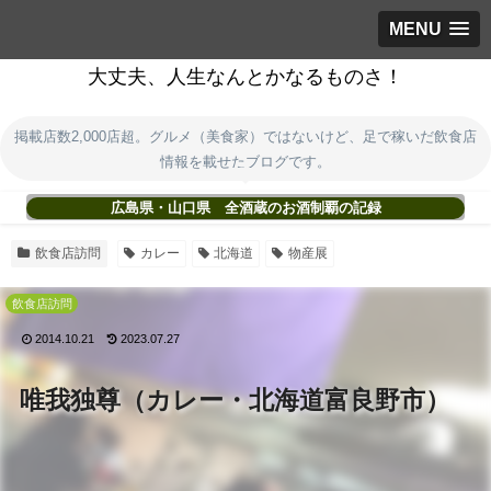
MENU
大丈夫、人生なんとかなるものさ！
掲載店数2,000店超。グルメ（美食家）ではないけど、足で稼いだ飲食店
情報を載せたブログです。
広島県・山口県 全酒蔵のお酒制覇の記録
飲食店訪問
カレー
北海道
物産展
飲食店訪問
2014.10.21
2023.07.27
唯我独尊（カレー・北海道富良野市）