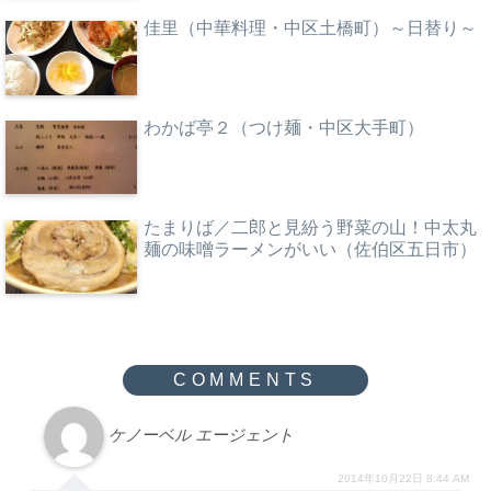
佳里（中華料理・中区土橋町）～日替り～
わかば亭２（つけ麺・中区大手町）
たまりば／二郎と見紛う野菜の山！中太丸
麺の味噌ラーメンがいい（佐伯区五日市）
ケノーベル エージェント
2014年10月22日 8:44 AM