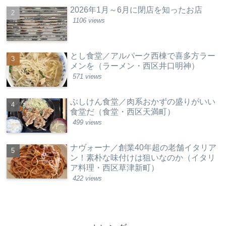
2026年1月～6月に閉店を知ったお店
1106 views
とし食堂／アルパーク西棟で喜多方ラー
メンを（ラーメン・西区井口明神）
571 views
ぶしけん食堂／肉系おかずの盛りがいい
食堂だ（食堂・西区天満町）
499 views
ナヴォーナ／創業40年超の老舗イタリア
ン！素朴な味付けは狙いなのか（イタリ
ア料理・西区草津新町）
422 views