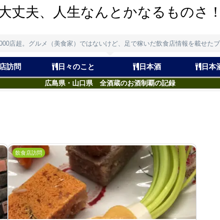
大丈夫、人生なんとかなるものさ
,000店超。グルメ（美食家）ではないけど、足で稼いだ飲食店情報を載せた
店訪問
日々のこと
日本酒
日本
広島県・山口県 全酒蔵のお酒制覇の記録
飲食店訪問