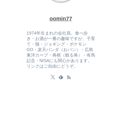
oomin77
1974年生まれの会社員。食べ歩
き・お酒が一番の趣味ですが、子育
て・猫・ジョギング・ポケモン
GO・楽天パンダ（おパン）・広島
東洋カープ・将棋（観る将）・有馬
記念・NISAにも関心があります。
リンクはご自由にどうぞ。