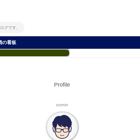
！
ブログです。
酒の看板
Profile
oomin