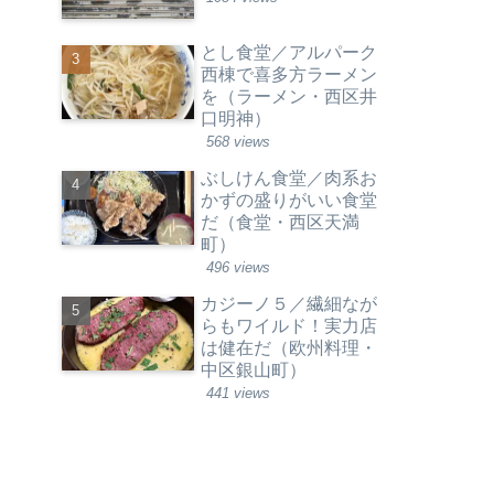
とし食堂／アルパーク
西棟で喜多方ラーメン
を（ラーメン・西区井
口明神）
568 views
ぶしけん食堂／肉系お
かずの盛りがいい食堂
だ（食堂・西区天満
町）
496 views
カジーノ５／繊細なが
らもワイルド！実力店
は健在だ（欧州料理・
中区銀山町）
441 views