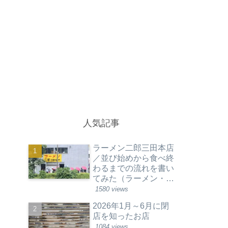
人気記事
ラーメン二郎三田本店
／並び始めから食べ終
わるまでの流れを書い
てみた（ラーメン・東
京都港区）
1580 views
2026年1月～6月に閉
店を知ったお店
1084 views