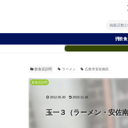
掲載店数2
飲食
飲食店訪問
ラーメン
広島市安佐南区
飲食店訪問
2012.05.30
2023.11.16
玉一３（ラーメン・安佐