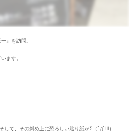
玉一』を訪問。
ています。
そして、その斜め上に恐ろしい貼り紙がΣ（ﾟдﾟlll）