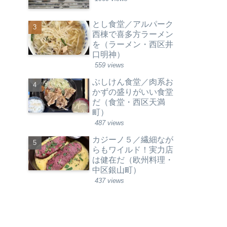
とし食堂／アルパーク
西棟で喜多方ラーメン
を（ラーメン・西区井
口明神）
559 views
ぶしけん食堂／肉系お
かずの盛りがいい食堂
だ（食堂・西区天満
町）
487 views
カジーノ５／繊細なが
らもワイルド！実力店
は健在だ（欧州料理・
中区銀山町）
437 views