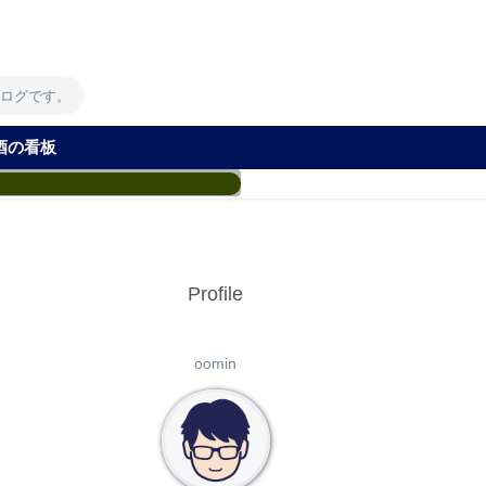
！
ブログです。
酒の看板
Profile
oomin