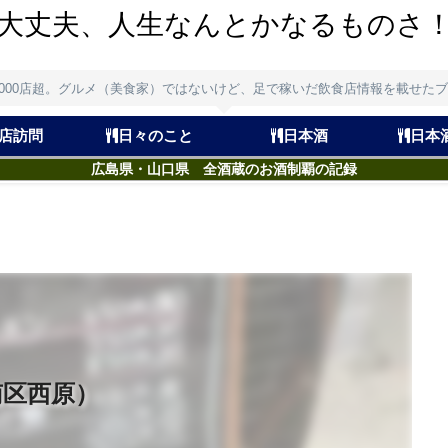
大丈夫、人生なんとかなるものさ
,000店超。グルメ（美食家）ではないけど、足で稼いだ飲食店情報を載せた
店訪問
日々のこと
日本酒
日本
広島県・山口県 全酒蔵のお酒制覇の記録
南区西原）