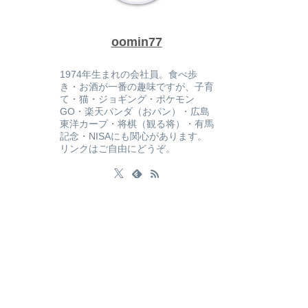
oomin77
1974年生まれの会社員。食べ歩
き・お酒が一番の趣味ですが、子育
て・猫・ジョギング・ポケモン
GO・楽天パンダ（おパン）・広島
東洋カープ・将棋（観る将）・有馬
記念・NISAにも関心があります。
リンクはご自由にどうぞ。