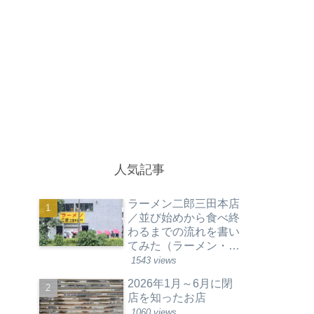
人気記事
ラーメン二郎三田本店
／並び始めから食べ終
わるまでの流れを書い
てみた（ラーメン・東
京都港区）
1543 views
2026年1月～6月に閉
店を知ったお店
1060 views