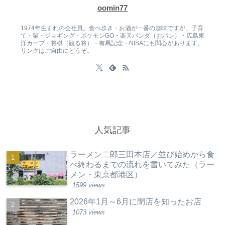
oomin77
1974年生まれの会社員。食べ歩き・お酒が一番の趣味ですが、子育
て・猫・ジョギング・ポケモンGO・楽天パンダ（おパン）・広島東
洋カープ・将棋（観る将）・有馬記念・NISAにも関心があります。
リンクはご自由にどうぞ。
人気記事
ラーメン二郎三田本店／並び始めから食
べ終わるまでの流れを書いてみた（ラー
メン・東京都港区）
1599 views
2026年1月～6月に閉店を知ったお店
1073 views