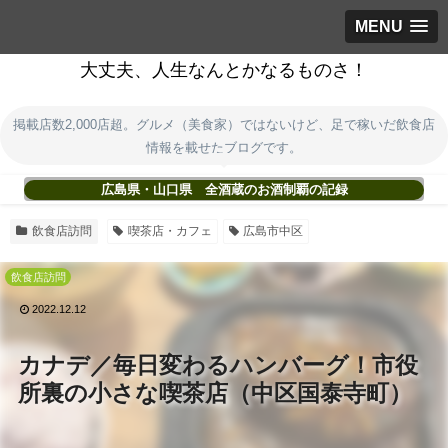
MENU
大丈夫、人生なんとかなるものさ！
掲載店数2,000店超。グルメ（美食家）ではないけど、足で稼いだ飲食店
情報を載せたブログです。
広島県・山口県 全酒蔵のお酒制覇の記録
飲食店訪問
喫茶店・カフェ
広島市中区
飲食店訪問
2022.12.12
カナデ／毎日変わるハンバーグ！市役
所裏の小さな喫茶店（中区国泰寺町）