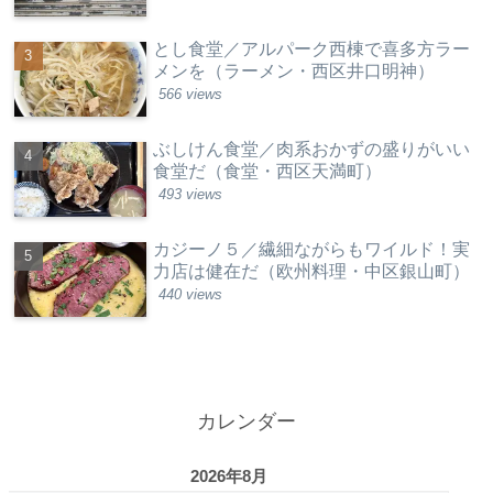
とし食堂／アルパーク西棟で喜多方ラー
メンを（ラーメン・西区井口明神）
566 views
ぶしけん食堂／肉系おかずの盛りがいい
食堂だ（食堂・西区天満町）
493 views
カジーノ５／繊細ながらもワイルド！実
力店は健在だ（欧州料理・中区銀山町）
440 views
カレンダー
2026年8月