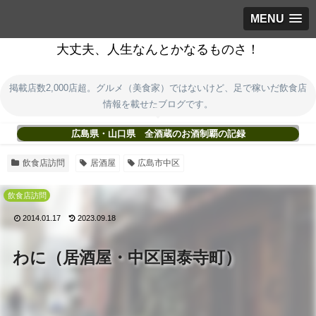
MENU
大丈夫、人生なんとかなるものさ！
掲載店数2,000店超。グルメ（美食家）ではないけど、足で稼いだ飲食店
情報を載せたブログです。
広島県・山口県 全酒蔵のお酒制覇の記録
飲食店訪問
居酒屋
広島市中区
飲食店訪問
2014.01.17
2023.09.18
わに（居酒屋・中区国泰寺町）