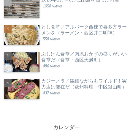
1058 views
とし食堂／アルパーク西棟で喜多方ラー
メンを（ラーメン・西区井口明神）
558 views
ぶしけん食堂／肉系おかずの盛りがいい
食堂だ（食堂・西区天満町）
486 views
カジーノ５／繊細ながらもワイルド！実
力店は健在だ（欧州料理・中区銀山町）
437 views
カレンダー