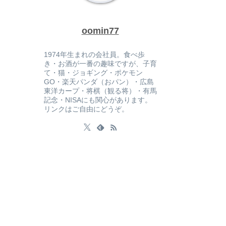
oomin77
1974年生まれの会社員。食べ歩
き・お酒が一番の趣味ですが、子育
て・猫・ジョギング・ポケモン
GO・楽天パンダ（おパン）・広島
東洋カープ・将棋（観る将）・有馬
記念・NISAにも関心があります。
リンクはご自由にどうぞ。