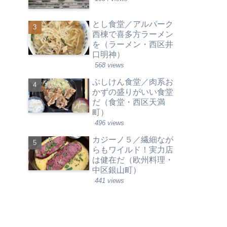
とし食堂／アルパーク
西棟で喜多方ラーメン
を（ラーメン・西区井
口明神）
568 views
ぶしけん食堂／肉系お
かずの盛りがいい食堂
だ（食堂・西区天満
町）
496 views
カジーノ５／繊細なが
らもワイルド！実力店
は健在だ（欧州料理・
中区銀山町）
441 views