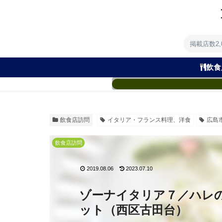
掲載店数2
飲食
飲食店訪問
イタリア・フランス料理、洋食
広島
飲食店訪問
2019.08.06
2023.07.10
ゾーナイタリア７／ハレ
ット（西区古田台）