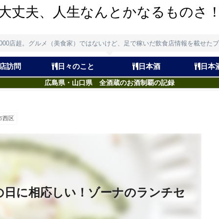
大丈夫、人生なんとかなるものさ
,000店超。グルメ（美食家）ではないけど、足で稼いだ飲食店情報を載せた
店訪問
日々のこと
日本酒
日本
広島県・山口県 全酒蔵のお酒制覇の記録
市西区
の日に相応しい！ゾーナのランチセ