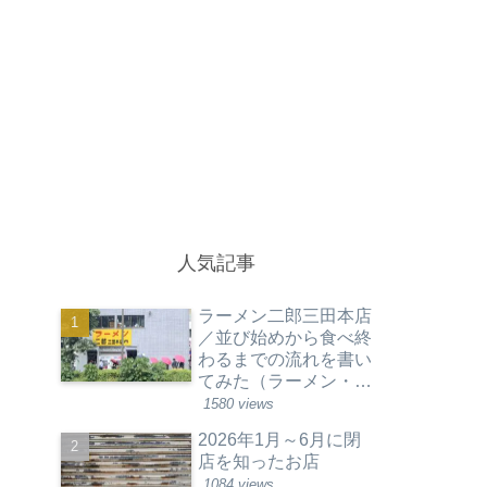
人気記事
ラーメン二郎三田本店
／並び始めから食べ終
わるまでの流れを書い
てみた（ラーメン・東
京都港区）
1580 views
2026年1月～6月に閉
店を知ったお店
1084 views