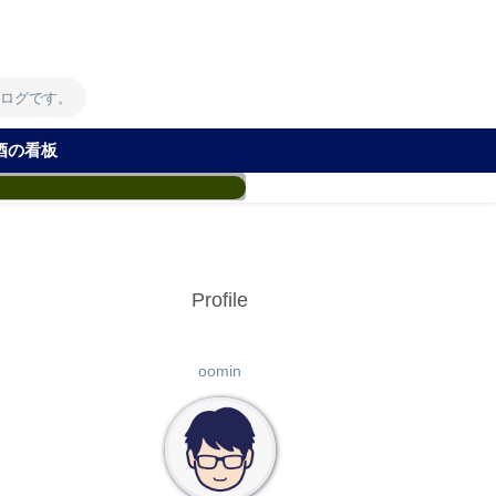
！
ブログです。
酒の看板
Profile
oomin