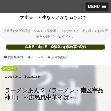
MENU
大丈夫、人生なんとかなるものさ！
掲載店数2,000店超。グルメ（美食家）ではないけど、足で稼いだ飲食店
情報を載せたブログです。
広島県・山口県 全酒蔵のお酒制覇の記録
飲食店訪問
ラーメン
広島市南区
飲食店訪問
2018.09.10
2023.12.16
ラーメンあん２（ラーメン・南区宇品
神田） ～広島風中華そば～