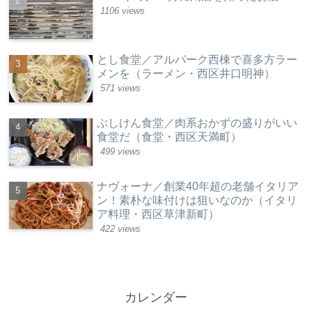
1106 views
とし食堂／アルパーク西棟で喜多方ラー
メンを（ラーメン・西区井口明神）
571 views
ぶしけん食堂／肉系おかずの盛りがいい
食堂だ（食堂・西区天満町）
499 views
ナヴォーナ／創業40年超の老舗イタリア
ン！素朴な味付けは狙いなのか（イタリ
ア料理・西区草津新町）
422 views
カレンダー