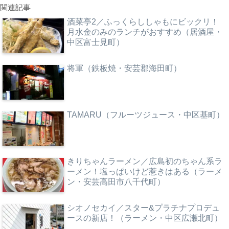
関連記事
酒菜亭2／ふっくらししゃもにビックリ！
月水金のみのランチがおすすめ（居酒屋・
中区富士見町）
将軍（鉄板焼・安芸郡海田町）
TAMARU（フルーツジュース・中区基町）
きりちゃんラーメン／広島初のちゃん系ラ
ーメン！塩っぱいけど惹きはある（ラーメ
ン・安芸高田市八千代町）
シオノセカイ／スター&プラチナプロデュ
ースの新店！（ラーメン・中区広瀬北町）