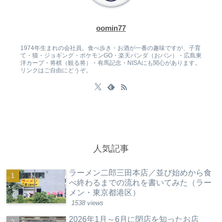
oomin77
1974年生まれの会社員。食べ歩き・お酒が一番の趣味ですが、子育
て・猫・ジョギング・ポケモンGO・楽天パンダ（おパン）・広島東
洋カープ・将棋（観る将）・有馬記念・NISAにも関心があります。
リンクはご自由にどうぞ。
人気記事
ラーメン二郎三田本店／並び始めから食
べ終わるまでの流れを書いてみた（ラー
メン・東京都港区）
1538 views
2026年1月～6月に閉店を知ったお店