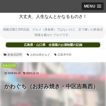
MENU
大丈夫、人生なんとかなるものさ！
掲載店数2,000店超。グルメ（美食家）ではないけど、足で稼いだ飲食店
情報を載せたブログです。
広島県・山口県 全酒蔵のお酒制覇の記録
飲食店訪問
お好み焼きなど
広島市中区
飲食店訪問
2018.03.14
2023.12.15
かわぐち（お好み焼き・中区吉島西）