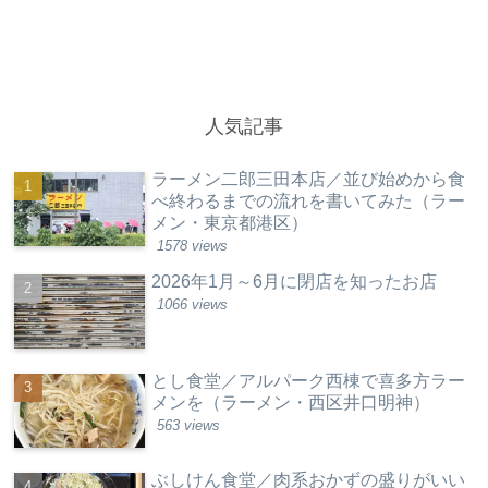
人気記事
ラーメン二郎三田本店／並び始めから食
べ終わるまでの流れを書いてみた（ラー
メン・東京都港区）
1578 views
2026年1月～6月に閉店を知ったお店
1066 views
とし食堂／アルパーク西棟で喜多方ラー
メンを（ラーメン・西区井口明神）
563 views
ぶしけん食堂／肉系おかずの盛りがいい