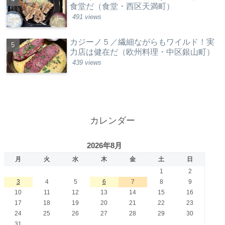
食堂だ（食堂・西区天満町）
491 views
カジーノ５／繊細ながらもワイルド！実
力店は健在だ（欧州料理・中区銀山町）
439 views
カレンダー
2026年8月
月
火
水
木
金
土
日
1
2
3
4
5
6
7
8
9
10
11
12
13
14
15
16
17
18
19
20
21
22
23
24
25
26
27
28
29
30
31