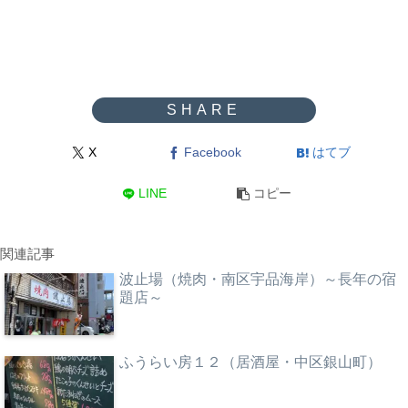
X
Facebook
はてブ
LINE
コピー
関連記事
波止場（焼肉・南区宇品海岸）～長年の宿
題店～
ふうらい房１２（居酒屋・中区銀山町）