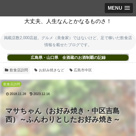
MENU
大丈夫、人生なんとかなるものさ！
掲載店数2,000店超。グルメ（美食家）ではないけど、足で稼いだ飲食店
情報を載せたブログです。
広島県・山口県 全酒蔵のお酒制覇の記録
飲食店訪問
お好み焼きなど
広島市中区
飲食店訪問
2018.11.28
2023.12.16
マサちゃん（お好み焼き・中区吉島
西）～ふんわりとしたお好み焼き～