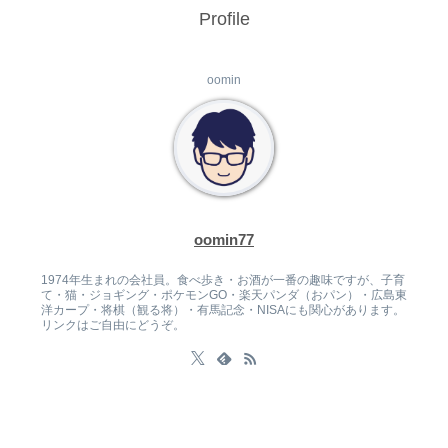
Profile
oomin
oomin77
1974年生まれの会社員。食べ歩き・お酒が一番の趣味ですが、子育
て・猫・ジョギング・ポケモンGO・楽天パンダ（おパン）・広島東
洋カープ・将棋（観る将）・有馬記念・NISAにも関心があります。
リンクはご自由にどうぞ。